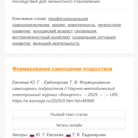
последствия для личностного становления.
Ключевые слова:
профессиональное
самоопределение
,
кризис
,
идентичность
,
личностное
развитие
,
юношеский возраст
,
сепарация
,
внутриличностный конфликт
,
cоциальная ситуация
развития
,
ведущей деятельность
Формирование самооценки подростков
Евсеева Ю. Г. , Евдокарова Т. В. Формирование
самооценки подростков // Научно-методический
электронный журнал «Концепт». – 2025. – . – URL:
https://e-koncept.ru/2025/0.htm?id=46990
Полный текст статьи
Читать онлайн
Авторы:
Ю. Г. Евсеева
,
Т. В. Евдокарова