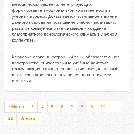
методических решений, интегрирующих
формирование эмоциональной компетентности в
учебный процесс. Доказывается позитивное влияние
данного подхода на повышение учебной мотивации,
развитие коммуникативных навыков и создание
благоприятного психологического климата в учебном
коллективе.
Ключевые слова:
иностранный язык
,
образовательное
пространство
,
универсальные учебные действия
,
коммуникация
,
личностное развитие
,
эмоциональный
интеллект
,
фгос нового поколения
,
педагогическая
стратегия
« Назад
3
4
5
6
7
8
9
10
11
12
Вперед »