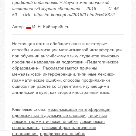
профилей подготовки // Научно-методический
электронный журнал «Концепт». – 2018. – . – С. 46–
50. – URL: https://e-koncept.ru/2018/0.htm?id=18372
Автор:
И. Н. Кяйвяряйнен
Настоящая статья обобщает опыт и некоторые
способы минимизации межъязыковой интерференции
при обучении английскому языку студентов языковых
профилей направления подготовки «Педагогическое
образование». Рассматриваются причины
межъязыковой интерференции, типичные лексико-
грамматические ошибки, способы профилактики
ошибок при работе со студентами, изучающими
английский в вузе, как второй иностранный язык.
Ключевые слова:
межъязыковая интерференция
,
одноязычные и двуязычные словари
,
типичные
лексико-грамматические ошибки
,
лексическая
сочетаемость
,
лексико-фразеологические
ограничения
,
профилактика ошибок