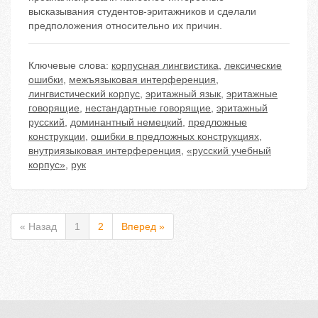
высказывания студентов-эритажников и сделали
предположения относительно их причин.
Ключевые слова:
корпусная лингвистика
,
лексические
ошибки
,
межъязыковая интерференция
,
лингвистический корпус
,
эритажный язык
,
эритажные
говорящие
,
нестандартные говорящие
,
эритажный
русский
,
доминантный немецкий
,
предложные
конструкции
,
ошибки в предложных конструкциях
,
внутриязыковая интерференция
,
«русский учебный
корпус»
,
рук
« Назад
1
2
Вперед »