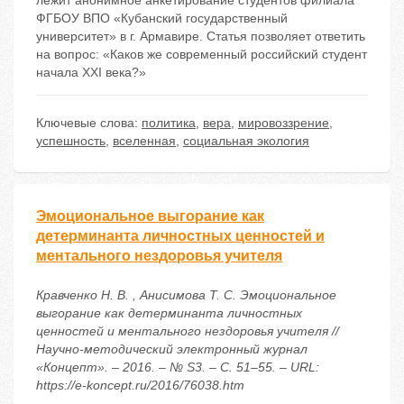
лежит анонимное анкетирование студентов филиала
ФГБОУ ВПО «Кубанский государственный
университет» в г. Армавире. Статья позволяет ответить
на вопрос: «Каков же современный российский студент
начала XXI века?»
Ключевые слова:
политика
,
вера
,
мировоззрение
,
успешность
,
вселенная
,
социальная экология
Эмоциональное выгорание как
детерминанта личностных ценностей и
ментального нездоровья учителя
Кравченко Н. В. , Анисимова Т. С. Эмоциональное
выгорание как детерминанта личностных
ценностей и ментального нездоровья учителя //
Научно-методический электронный журнал
«Концепт». – 2016. – № S3. – С. 51–55. – URL:
https://e-koncept.ru/2016/76038.htm