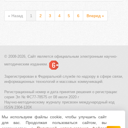
« Назад
1
2
3
4
5
6
Вперед »
© 2008-2026, Сайт является
официальным электронным
научно-
методическим изданием.
Зарегистрирован в Федеральной службе по надзору в сфере связи,
информационных технологий и массовых коммуникаций.
Регистрационный номер и дата принятия решения о регистрации:
серия Эл № ФС77-78575 от 08 июля 2020 г
Научно-методическому журналу присвоен международный код
ISSN 2304-120X
Мы используем файлы cookie, чтобы улучшить сайт
МЦИТО
|
Школьные олимпиады и онлайн конкурсы для детей
|
для вас. Продолжая пользоваться сайтом, вы
Политика использования файлов cookie
|
Политика обработки и
защиты персональных данных