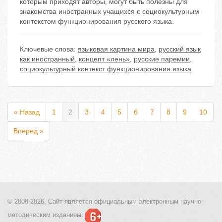
которым приходят авторы, могут быть полезны для
знакомства иностранных учащихся с социокультурным
контекстом функционирования русского языка.
Ключевые слова:
языковая картина мира
,
русский язык
как иностранный
,
концепт «лень»
,
русские паремии
,
социокультурный контекст функционирования языка
« Назад
1
2
3
4
5
6
7
8
9
10
Вперед »
© 2008-2026, Сайт является
официальным электронным
научно-
методическим изданием.