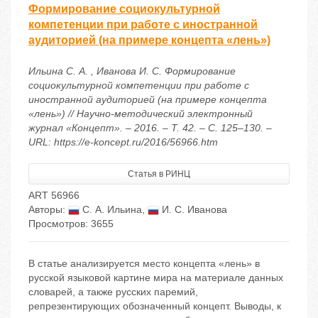
Формирование социокультурной
компетенции при работе с иностранной
аудиторией (на примере концепта «лень»)
Ильина С. А. , Иванова И. С. Формирование
социокультурной компетенции при работе с
иностранной аудиторией (на примере концепта
«лень») // Научно-методический электронный
журнал «Концепт». – 2016. – Т. 42. – С. 125–130. –
URL: https://e-koncept.ru/2016/56966.htm
Статья в РИНЦ
ART 56966
Авторы:
С. А. Ильина
,
И. С. Иванова
Просмотров: 3655
В статье анализируется место концепта «лень» в
русской языковой картине мира на материале данных
словарей, а также русских паремий,
репрезентирующих обозначенный концепт. Выводы, к