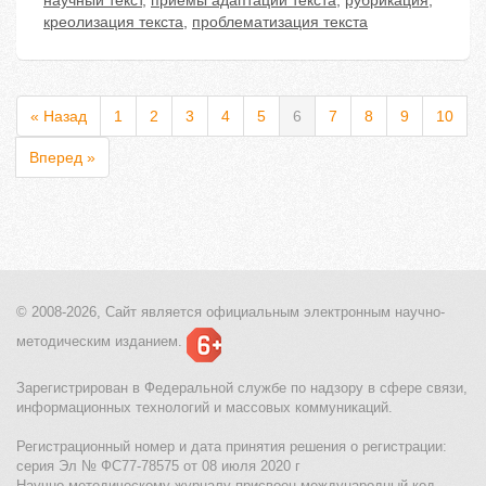
научный текст
,
приемы адаптации текста
,
рубрикация
,
креолизация текста
,
проблематизация текста
« Назад
1
2
3
4
5
6
7
8
9
10
Вперед »
© 2008-2026, Сайт является
официальным электронным
научно-
методическим изданием.
Зарегистрирован в Федеральной службе по надзору в сфере связи,
информационных технологий и массовых коммуникаций.
Регистрационный номер и дата принятия решения о регистрации:
серия Эл № ФС77-78575 от 08 июля 2020 г
Научно-методическому журналу присвоен международный код