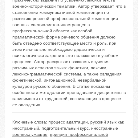
практических заданий по усвоению лексики текста
военно-исторической тематики. Автор утверждает, что в
становлении коммуникативной компетенции по
развитию речевой профессиональной компетенции
военных специалистов-иностранцев в
профессиональной области как особой
прагматической форме речевого общения должно
быть отведено соответствующее место и роль, при
этом изначально необходимо дидактически и
психологически закрепить это положение в учебном
процессе. Автор раскрывает важность изучения
различных аспектов языка: фонетики, лексики,
лексико-грамматической системы, а также овладения
фонетической, интонационной, невербальной
культурой русского общения. В статье показаны
особенности методологии преподавания дисциплины в
зависимости от трудностей, возникающих в процессе
ее овладения.
Ключевые слова:
процесс адаптации
,
русский язык как
иностранный
,
подготовительный курс
,
иностранные
военнослужащие
,
принцип профессиональной