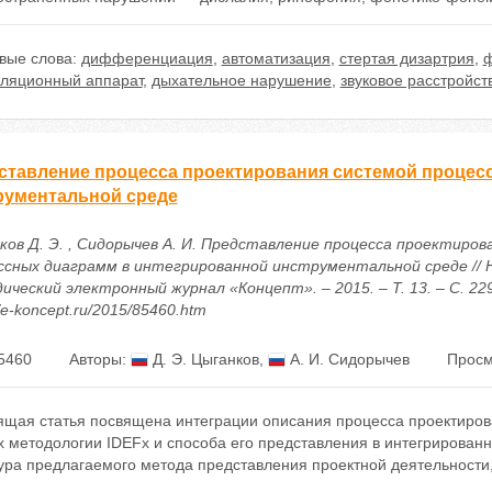
вые слова:
дифференциация
,
автоматизация
,
стертая дизартрия
,
ф
уляционный аппарат
,
дыхательное нарушение
,
звуковое расстройст
ставление процесса проектирования системой процес
рументальной среде
ков Д. Э. , Сидорычев А. И. Представление процесса проектиро
ссных диаграмм в интегрированной инструментальной среде // 
ический электронный журнал «Концепт». – 2015. – Т. 13. – С. 22
//e-koncept.ru/2015/85460.htm
5460
Авторы:
Д. Э. Цыганков
,
А. И. Сидорычев
Просм
ящая статья посвящена интеграции описания процесса проектиров
х методологии IDEFx и способа его представления в интегрирован
ура предлагаемого метода представления проектной деятельности