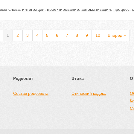
вые слова:
интеграция
,
проектирование
,
автоматизация
,
процесс
,
1
2
3
4
5
6
7
8
9
10
Вперед »
Редсовет
Этика
О
Состав редсовета
Этический кодекс
О
К
С