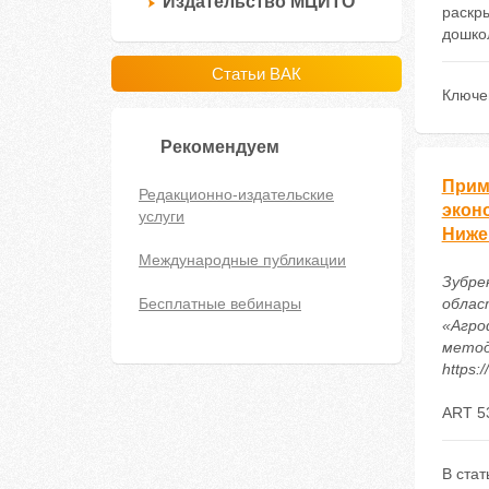
Издательство МЦИТО
раскр
дошко
Статьи ВАК
Ключе
Рекомендуем
Прим
Редакционно-издательские
экон
услуги
Ниже
Международные публикации
Зубре
Бесплатные вебинары
облас
«Агро
метод
https:
ART 5
В стат