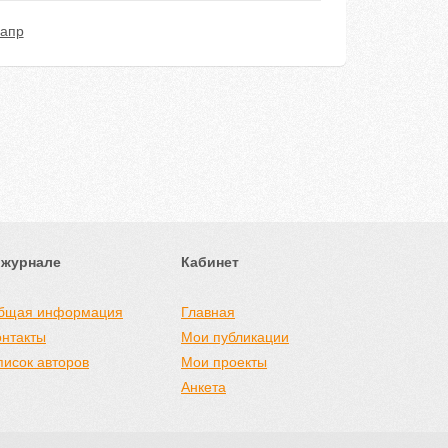
сапр
 журнале
Кабинет
бщая информация
Главная
онтакты
Мои публикации
писок авторов
Мои проекты
Анкета