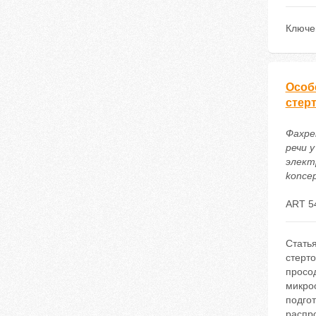
Ключе
Особ
стер
Фахре
речи 
электр
koncep
ART 5
Стать
стерт
просо
микроо
подгот
распр