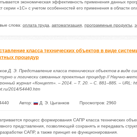
итывается экономическая эффективность применения данных про
т серии «1С» с учетом особенностей его применения в области оп
вые слова:
оплата труда
,
автоматизация
,
программные продукты
,
э
ставление класса технических объектов в виде систем
ктных процедур
ков Д. Э. Представление класса технических объектов в виде с
турно и логически связанных проектных процедур // Научно-мет
онный журнал «Концепт». – 2014. – Т. 20. – С. 881–885. – URL: htt
t.ru/2014/54440.htm
4440
Автор:
Д. Э. Цыганков
Просмотров: 2960
атривается процесс формирования САПР класса технических объек
ивного представления, позволяющей сохранять и передавать стру
 разработки САПР, а также принцип ее функционирования.