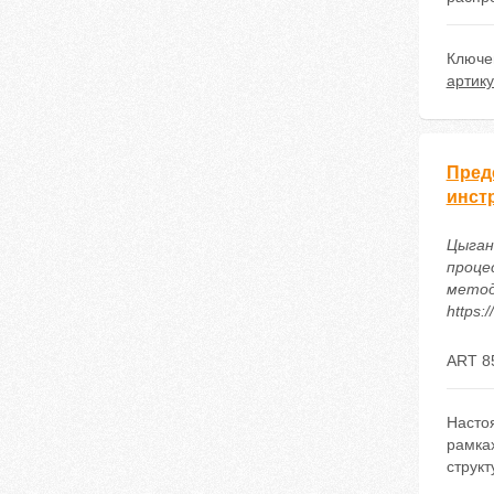
Ключе
артик
Пред
инст
Цыган
проце
метод
https:
ART 8
Насто
рамка
структ