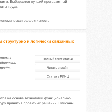
грамм. Выбирается лучший программный
латы труда.
кономическая эффективность
ы структурно и логически связанных
истемы
Полный текст статьи
одический
ps://e-
Читать онлайн
Статья в РИНЦ
тов на основе технологии функционально-
ктуру принятия проектных решений. Описаны