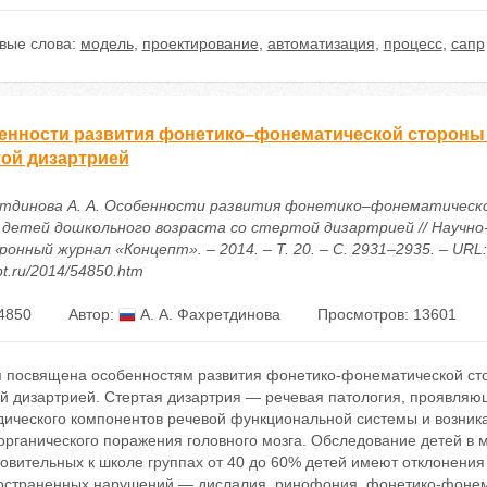
вые слова:
модель
,
проектирование
,
автоматизация
,
процесс
,
сапр
енности развития фонетико–фонематической стороны р
той дизартрией
тдинова А. А. Особенности развития фонетико–фонематическ
у детей дошкольного возраста со стертой дизартрией // Научн
онный журнал «Концепт». – 2014. – Т. 20. – С. 2931–2935. – URL: h
t.ru/2014/54850.htm
4850
Автор:
А. А. Фахретдинова
Просмотров: 13601
я посвящена особенностям развития фонетико-фонематической сто
ой дизартрией. Стертая дизартрия — речевая патология, проявляю
дического компонентов речевой функциональной системы и возни
рганического поражения головного мозга. Обследование детей в м
овительных к школе группах от 40 до 60% детей имеют отклонения
остраненных нарушений — дислалия, ринофония, фонетико-фонема