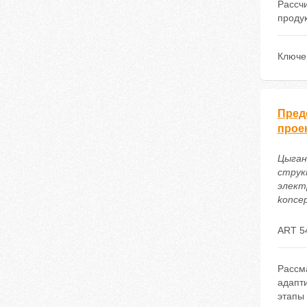
Рассч
продук
Ключе
Пред
прое
Цыган
струк
электр
koncep
ART 5
Рассм
адапт
этапы