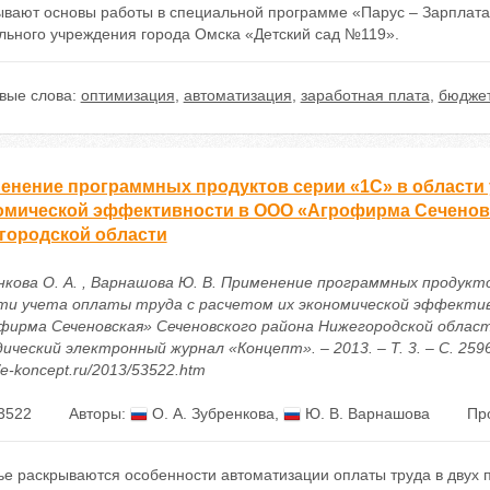
ывают основы работы в специальной программе «Парус – Зарплат
льного учреждения города Омска «Детский сад №119».
вые слова:
оптимизация
,
автоматизация
,
заработная плата
,
бюджет
енение программных продуктов серии «1С» в области у
омической эффективности в ООО «Агрофирма Сеченов
городской области
нкова О. А. , Варнашова Ю. В. Применение программных продукто
ти учета оплаты труда с расчетом их экономической эффекти
фирма Сеченовская» Сеченовского района Нижегородской области
ический электронный журнал «Концепт». – 2013. – Т. 3. – С. 259
//e-koncept.ru/2013/53522.htm
3522
Авторы:
О. А. Зубренкова
,
Ю. В. Варнашова
Пр
ье раскрываются особенности автоматизации оплаты труда в двух 