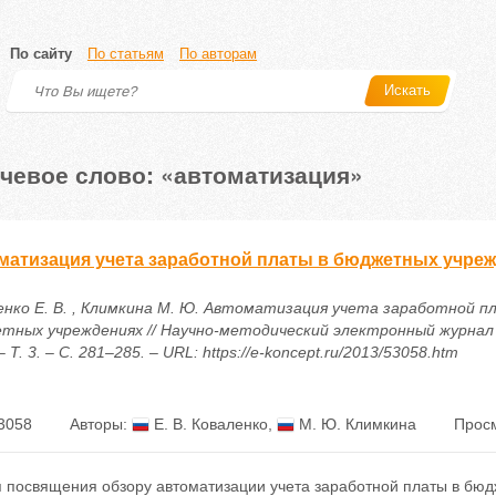
По сайту
По статьям
По авторам
Искать
чевое слово: «автоматизация»
матизация учета заработной платы в бюджетных учре
енко Е. В. , Климкина М. Ю. Автоматизация учета заработной п
тных учреждениях // Научно-методический электронный журнал
– Т. 3. – С. 281–285. – URL: https://e-koncept.ru/2013/53058.htm
3058
Авторы:
Е. В. Коваленко
,
М. Ю. Климкина
Просм
я посвящения обзору автоматизации учета заработной платы в бюд