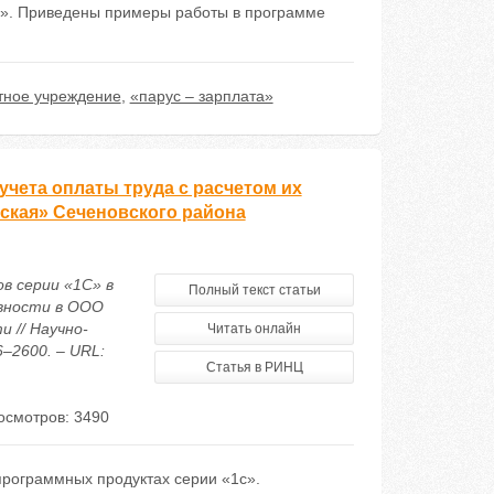
а». Приведены примеры работы в программе
ное учреждение
,
«парус – зарплата»
чета оплаты труда с расчетом их
ская» Сеченовского района
в серии «1С» в
Полный текст статьи
вности в ООО
 // Научно-
Читать онлайн
6–2600. – URL:
Статья в РИНЦ
осмотров: 3490
программных продуктах серии «1с».