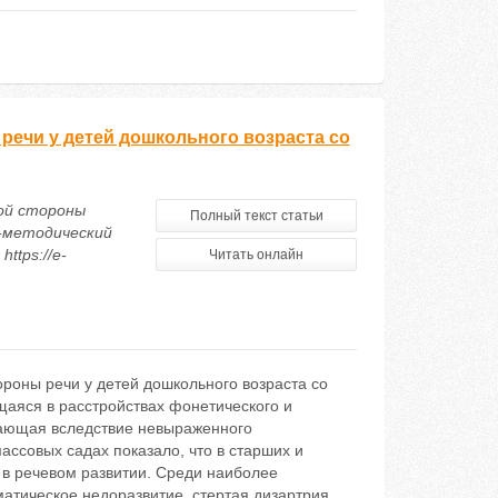
ечи у детей дошкольного возраста со
ой стороны
Полный текст статьи
о-методический
ttps://e-
Читать онлайн
роны речи у детей дошкольного возраста со
щаяся в расстройствах фонетического и
кающая вследствие невыраженного
ассовых садах показало, что в старших и
 в речевом развитии. Среди наиболее
тическое недоразвитие, стертая дизартрия.