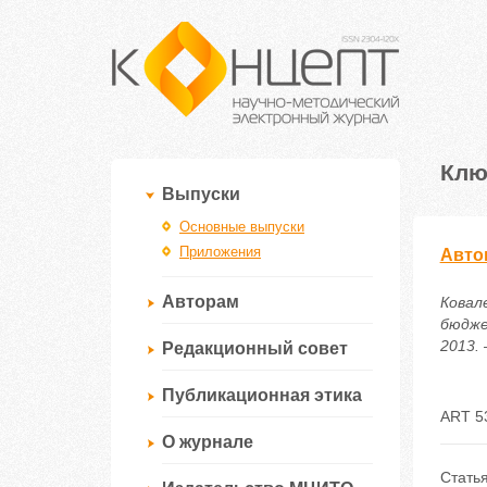
Клю
Выпуски
Основные выпуски
Приложения
Авто
Авторам
Ковал
бюдже
2013. 
Редакционный совет
Публикационная этика
ART 5
О журнале
Стать