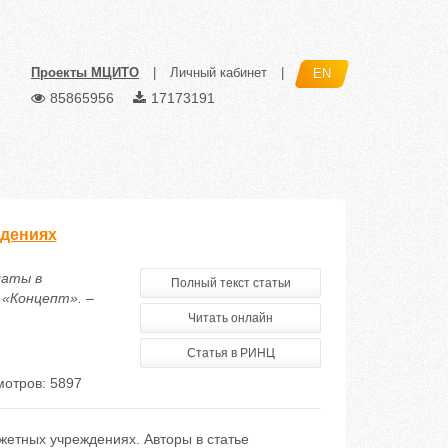
Проекты МЦИТО
|
Личный кабинет
|
EN
85865956
17173191
ждениях
латы в
Полный текст статьи
 «Концепт». –
Читать онлайн
Статья в РИНЦ
отров: 5897
жетных учреждениях. Авторы в статье