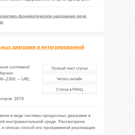
онетико-фонематическое нарушение речи
,
во
сных диаграмм в интегрированной
вания системой
Полный текст статьи
Научно-
96–2300. – URL:
Читать онлайн
Статья в РИНЦ
отров: 2678
ания в виде системы процессных диаграмм в
ной инструментальной среде. Рассмотрена
, и описан способ его программной реализации.