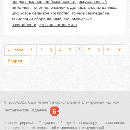
продовольственная безопасность
,
искусственный
интеллект
,
питание
,
блокчейн
,
датчики
,
анализ данных
,
цифровое сельское хозяйство
,
точное земледелие
,
технологии сбора данных
,
экономические
возможности
,
сельская экономика
« Назад
1
2
3
4
5
6
7
8
9
10
Вперед »
© 2008-2026, Сайт является
официальным электронным
научно-
методическим изданием.
Зарегистрирован в Федеральной службе по надзору в сфере связи,
информационных технологий и массовых коммуникаций.