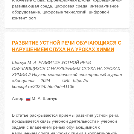
Ключевые слова:
коррекционная школа
,
коррекционно-
развивающая среда
,
цифровая среда
,
интерактивное
оборудование
,
цифровые технологий
,
цифровой
контент
,
ооп
РАЗВИТИЕ УСТНОЙ РЕЧИ ОБУЧАЮЩИХСЯ С
НАРУШЕНИЕМ СЛУХА НА УРОКАХ ХИМИИ
Шевчук М. А. РАЗВИТИЕ УСТНОЙ РЕЧИ
ОБУЧАЮЩИХСЯ С НАРУШЕНИЕМ СЛУХА НА УРОКАХ
ХИМИИ // Научно-методический электронный журнал
«Концепт». – 2024. – . – URL: https://e-
koncept.ru/2024/0.htm?id=41135
Автор:
М. А. Шевчук
В статье раскрываются приемы развития устной речи,
показывается связь учебной деятельности и учебной
задачи с владением речью обучающимися с
нарушением слуха на уроках химии в коррекционной