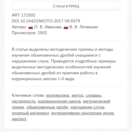
Статья в РИНЦ
ART 171002
DOI 10.24422/MCITO.2017.V8.6979
Авторы:
О. В. Иванова
,
В. В. Литвишко
Просмотров: 2502
В статье выделены методические приемы и методы
изучения обыкновенных дробей учащимися с
нарушением слуха. Приводятся подробные примеры
выделенных методических особенностей изучения
обыкновенных дробей из практики работы в
коррекционных школах I–II вида.
Ключевые слова:
математика
,
метод
,
словарь
,
наглядность
,
коррекционная школа
,
методический
прием
,
обыкновенные дроби
,
нарушение слуха
,
опорный материал
,
интерактивная сенсорная доска
,
диктант