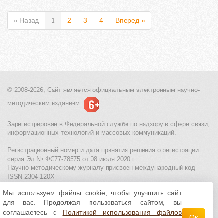
« Назад
1
2
3
4
Вперед »
© 2008-2026, Сайт является
официальным электронным
научно-
методическим изданием.
Зарегистрирован в Федеральной службе по надзору в сфере связи,
информационных технологий и массовых коммуникаций.
Регистрационный номер и дата принятия решения о регистрации:
серия Эл № ФС77-78575 от 08 июля 2020 г
Научно-методическому журналу присвоен международный код
ISSN 2304-120X
Мы используем файлы cookie, чтобы улучшить сайт
МЦИТО
|
Школьные олимпиады и онлайн конкурсы для детей
|
для вас. Продолжая пользоваться сайтом, вы
Политика использования файлов cookie
|
Политика обработки и
защиты персональных данных
соглашаетесь с
Политикой использования файлов
Ок