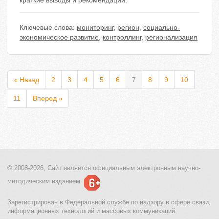
краткие выводы и рекомендации.
Ключевые слова:
мониторинг
,
регион
,
социально-
экономическое развитие
,
контроллинг
,
регионализация
« Назад
2
3
4
5
6
7
8
9
10
11
Вперед »
© 2008-2026, Сайт является
официальным электронным
научно-
методическим изданием.
Зарегистрирован в Федеральной службе по надзору в сфере связи,
информационных технологий и массовых коммуникаций.