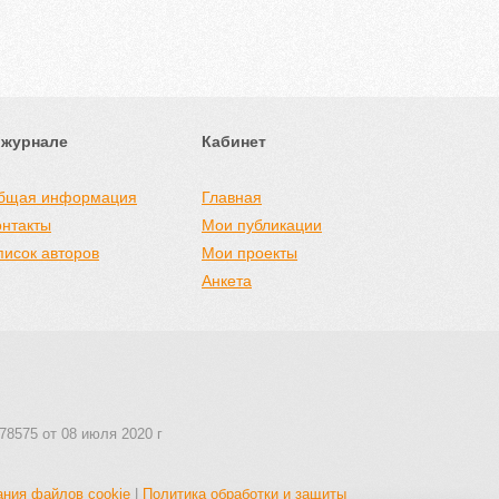
 журнале
Кабинет
бщая информация
Главная
онтакты
Мои публикации
писок авторов
Мои проекты
Анкета
78575 от 08 июля 2020 г
ания файлов cookie
|
Политика обработки и защиты