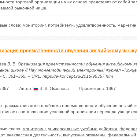
ьности торговой организации на их основе представляют собой за
ваемой рыночной нише.
вые слова:
мониторинг
,
потребители
,
удовлетворенность
,
маркетин
низация преемственности обучения английскому языку
ева В. В. Организация преемственности обучения английскому яз
овной школе // Научно-методический электронный журнал «Концеп
 – С. 361–365. – URL: https://e-koncept.ru/2015/95357.htm
5357
Автор:
В. В. Яковлева
Просмотров: 1867
ье рассматривается проблема преемственности обучения английско
атривает составляющие успешной организации перехода учащихся 
вые слова:
мониторинг
,
универсальные учебные действия
,
федерал
рт
,
внеклассная деятельность
,
выпускные экзамены
,
федеральный 