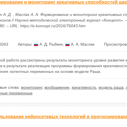
ирование и мониторинг креативных способностей шк
н А. Д. , Маслак А. А. Формирование и мониторинг креативных 
ников // Научно-методический электронный журнал «Концепт». – 
80. – URL: https://e-koncept.ru/2016/76043.htm
6043
Авторы:
А. Д. Рыбкин
,
А. А. Маслак
Просмотров
ной работе рассмотрены результаты мониторинга уровня развития 
ов в результате реализации программы формирования креативности
ения латентных переменных на основе модели Раша.
вые слова:
мониторинг
,
воображение
,
креативность
,
модель раша
,
тные переменные
льзование нейросетевых технологий в прогнозирован