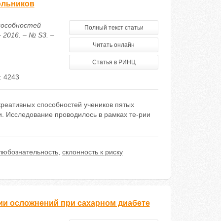
ольников
способностей
Полный текст статьи
2016. – № S3. –
Читать онлайн
Статья в РИНЦ
: 4243
креативных способностей учеников пятых
. Исследование проводилось в рамках те-рии
любознательность
,
склонность к риску
ии осложнений при сахарном диабете