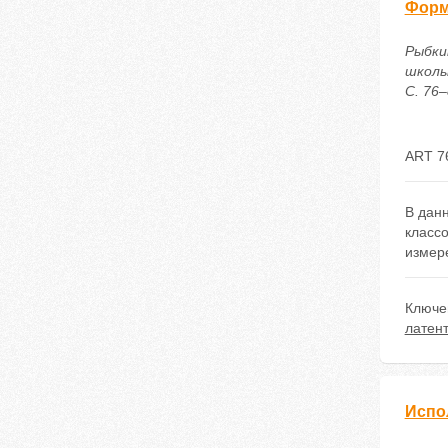
Форм
Рыбки
школь
С. 76–
ART 7
В дан
класс
измер
Ключе
латен
Испо