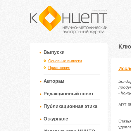
Клю
Выпуски
Основные выпуски
Приложения
Иссл
Авторам
Бонда
проду
«Конце
Редакционный совет
ART 6
Публикационная этика
О журнале
Стать
удовле