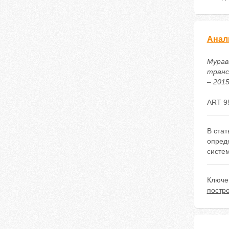
Анал
Муравь
транс
– 2015
ART 9
В ста
опред
систем
Ключе
постр