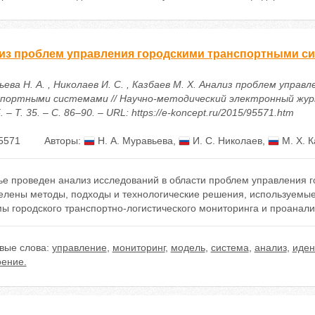
из проблем управления городскими транспортными с
ева Н. А. , Николаев И. С. , Казбаев М. Х. Анализ проблем управ
портными системами // Научно-методический электронный жур
. – Т. 35. – С. 86–90. – URL: https://e-koncept.ru/2015/95571.htm
5571
Авторы:
Н. А. Муравьева
,
И. С. Николаев
,
М. Х. К
тье проведен анализ исследований в области проблем управления 
елены методы, подходы и технологические решения, используемые 
ы городского транспортно-логистического мониторинга и проанали
вые слова:
управление
,
мониторинг
,
модель
,
система
,
анализ
,
иден
оение.