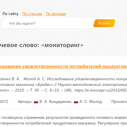
По сайту
По статьям
По авторам
Искать
чевое слово: «мониторинг»
едование удовлетворенности потребителей продуктов
ренко В. А. , Молод А. С. Исследование удовлетворенности пот
ктового магазина «Бундес» // Научно-методический электронны
пт». – 2015. – Т. 30. – С. 6–10. – URL: https://e-koncept.ru/2015/65
5072
Авторы:
В. А. Бондаренко
,
А. С. Молод
Просмот
я посвящена отражению результатов проведенного полевого маркет
творенности потребителей продуктового магазина. Регулярное про