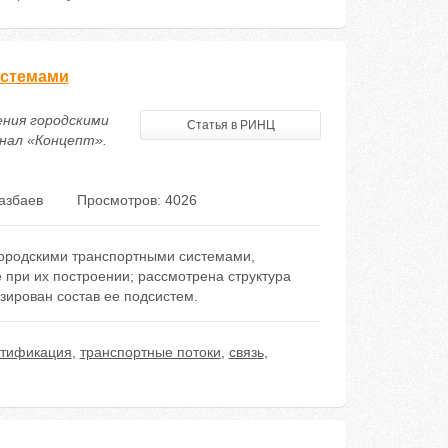
истемами
ления городскими
Статья в РИНЦ
нал «Концепт».
азбаев
Просмотров: 4026
городскими транспортными системами,
при их построении; рассмотрена структура
зирован состав ее подсистем.
тификация
,
транспортные потоки
,
связь
,