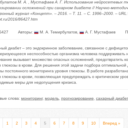
булатов М. А. , Мустафаев А. Г. Использование нейросетевых т
озировании осложнений при сахарном диабете // Научно-методи
онный журнал «Концепт». – 2016. – Т. 11. – С. 1996–2000. – URL: h
t.ru/2016/86427.htm
6427
Авторы:
М. А. Темирбулатов
,
А. Г. Мустафаев
П
ный диабет – это эндокринное заболевание, связанное с дефицито
теризующееся неспособностью организма человека поддерживать н
евание вызывает множество опасных осложнений, предотвратить к
я глюкозы в крови. Для решения этой задачи подбора оптимальной
мы постоянного мониторинга уровня глюкозы. В работе разработан
 глюкозы в крови, позволяющая предупреждать о критическом уров
одимые меры для недопущения кризиса.
вые слова:
мониторинг
,
модель
,
прогнозирование
,
сахарный диабет
1
2
3
4
5
6
7
8
9
10
Вперед »