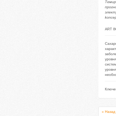
Темир
прогн
электр
koncep
ART 8
Сахар
харак
забол
уровн
систе
уровня
необх
Ключе
« Назад