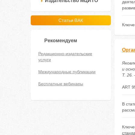
Издательство МЦИТО
деятел
разви
Статьи ВАК
Ключе
Рекомендуем
Орга
Редакционно-издательские
услуги
Яковл
и осн
Международные публикации
Т. 26.
Бесплатные вебинары
ART 9
В стат
рассм
Ключе
станда