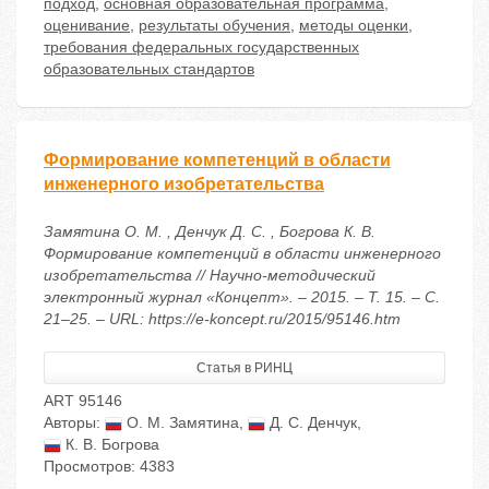
подход
,
основная образовательная программа
,
оценивание
,
результаты обучения
,
методы оценки
,
требования федеральных государственных
образовательных стандартов
Формирование компетенций в области
инженерного изобретательства
Замятина О. М. , Денчук Д. С. , Богрова К. В.
Формирование компетенций в области инженерного
изобретательства // Научно-методический
электронный журнал «Концепт». – 2015. – Т. 15. – С.
21–25. – URL: https://e-koncept.ru/2015/95146.htm
Статья в РИНЦ
ART 95146
Авторы:
О. М. Замятина
,
Д. С. Денчук
,
К. В. Богрова
Просмотров: 4383