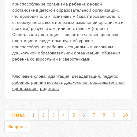
приспособление организма ребенка к новой
обстановке в детской образовательной организации,
что приводит или к позитивным (адаптированность, т.
е. совокупность всех полезных изменений организма и
психики) результатам, или негативным (стресс).
Социальная адаптация – является частью процесса
адаптации и свидетельствует об уровне
приспособления ребенка к социальным условиям
дошкольной образовательной организации: общении
ребенка со взрослыми и сверстниками.
Ключевые слова:
адаптация
,
дезадаптация
,
педагог
,
ребенок
,
ранний возраст
,
дошкольная образовательная
организация
,
родитель
« Назад
1
2
3
4
5
6
7
8
9
10
Вперед »