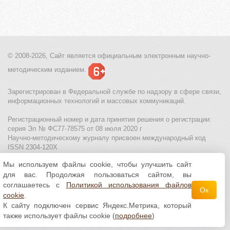
© 2008-2026, Сайт является
официальным электронным
научно-
методическим изданием.
Зарегистрирован в Федеральной службе по надзору в сфере связи,
информационных технологий и массовых коммуникаций.
Регистрационный номер и дата принятия решения о регистрации:
серия Эл № ФС77-78575 от 08 июля 2020 г
Научно-методическому журналу присвоен международный код
ISSN 2304-120X
Мы используем файлы cookie, чтобы улучшить сайт
МЦИТО
|
Школьные олимпиады и онлайн конкурсы для детей
|
для вас. Продолжая пользоваться сайтом, вы
Политика использования файлов cookie
|
Политика обработки и
защиты персональных данных
соглашаетесь с
Политикой использования файлов
Ок
cookie
.
Все материалы доступны по
лицензии Creative
К сайту подключен сервис Яндекс.Метрика, который
Commons С указанием авторства 4.0 Всемирная
.
также использует файлы cookie (
подробнее
)