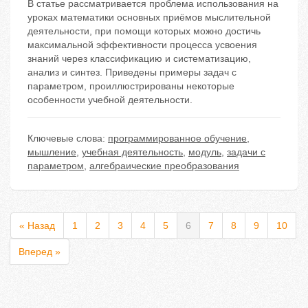
В статье рассматривается проблема использования на
уроках математики основных приёмов мыслительной
деятельности, при помощи которых можно достичь
максимальной эффективности процесса усвоения
знаний через классификацию и систематизацию,
анализ и синтез. Приведены примеры задач с
параметром, проиллюстрированы некоторые
особенности учебной деятельности.
Ключевые слова:
программированное обучение
,
мышление
,
учебная деятельность
,
модуль
,
задачи с
параметром
,
алгебраические преобразования
« Назад
1
2
3
4
5
6
7
8
9
10
Вперед »