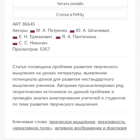
Читать онлайн
Статья в РИНЦ
ART 86645
Авторы:
М. А. Петренко
,
Ю. А. Шпилевая
,
Е. Н. Ермакович
,
Я. А. Пантюхина
,
С. С. Николич
Просмотров: 5357
Статья посвящена проблеме развития творческого
мышления на уроках литературы, выявлению
потенциала уроков для развития нестандартного
мышления учеников. Авторами проанализирован ряд
теоретических источников по данной проблеме и
проведён анализ анкетирования учителей и студентов
по теме развития творческого мышления.
Ключевые слова:
творческое мышление
,
креативность
,
«креативное поле»
,
активное воображение и фантазия