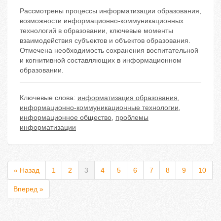
Рассмотрены процессы информатизации образования,
возможности информационно-коммуникационных
технологий в образовании, ключевые моменты
взаимодействия субъектов и объектов образования.
Отмечена необходимость сохранения воспитательной
и когнитивной составляющих в информационном
образовании.
Ключевые слова:
информатизация образования
,
информационно-коммуникационные технологии
,
информационное общество
,
проблемы
информатизации
« Назад
1
2
3
4
5
6
7
8
9
10
Вперед »