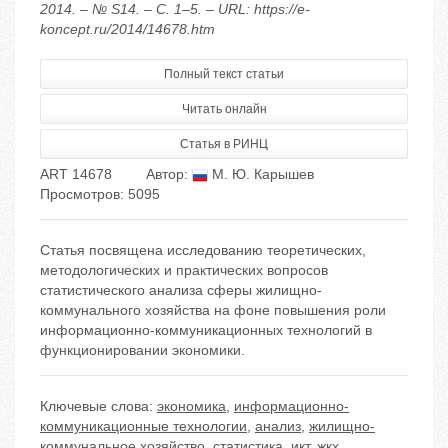
2014. – № S14. – С. 1–5. – URL: https://e-
koncept.ru/2014/14678.htm
Полный текст статьи
Читать онлайн
Статья в РИНЦ
ART 14678
Автор:
М. Ю. Карышев
Просмотров: 5095
Статья посвящена исследованию теоретических,
методологических и практических вопросов
статистического анализа сферы жилищно-
коммунального хозяйства на фоне повышения роли
информационно-коммуникационных технологий в
функционировании экономики.
Ключевые слова:
экономика
,
информационно-
коммуникационные технологии
,
анализ
,
жилищно-
коммунальное хозяйство
,
статистика
,
икт
,
жкх