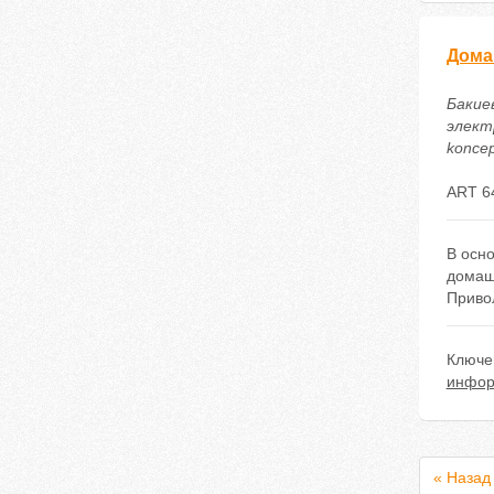
Дома
Бакие
электр
koncep
ART 6
В осн
домаш
Приво
Ключе
инфор
« Назад