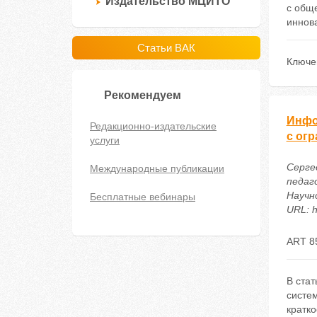
Издательство МЦИТО
с общ
иннов
Статьи ВАК
Ключе
Рекомендуем
Инфо
Редакционно-издательские
с ог
услуги
Серге
Международные публикации
педаг
Научн
Бесплатные вебинары
URL: h
ART 8
В ста
систе
кратк