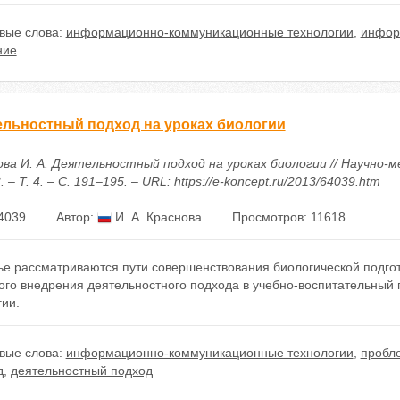
вые слова:
информационно-коммуникационные технологии
,
инфор
ние
ельностный подход на уроках биологии
ова И. А. Деятельностный подход на уроках биологии // Научно
. – Т. 4. – С. 191–195. – URL: https://e-koncept.ru/2013/64039.htm
4039
Автор:
И. А. Краснова
Просмотров: 11618
тье рассматриваются пути совершенствования биологической подго
ого внедрения деятельностного подхода в учебно-воспитательный 
ии.
вые слова:
информационно-коммуникационные технологии
,
пробл
д
,
деятельностный подход