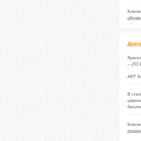
Ключе
обуче
Деят
Красн
– 2013
ART 6
В ста
широк
биолог
Ключе
подхо