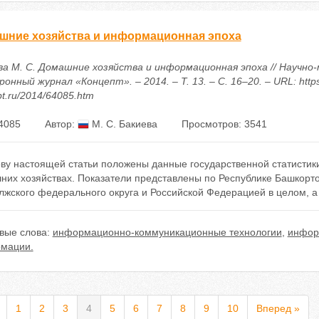
шние хозяйства и информационная эпоха
ва М. С. Домашние хозяйства и информационная эпоха // Научно
онный журнал «Концепт». – 2014. – Т. 13. – С. 16–20. – URL: https
t.ru/2014/64085.htm
4085
Автор:
М. С. Бакиева
Просмотров: 3541
ову настоящей статьи положены данные государственной статистик
них хозяйствах. Показатели представлены по Республике Башкорто
лжского федерального округа и Российской Федерацией в целом, а
вые слова:
информационно-коммуникационные технологии
,
инфор
мации.
1
2
3
4
5
6
7
8
9
10
Вперед »