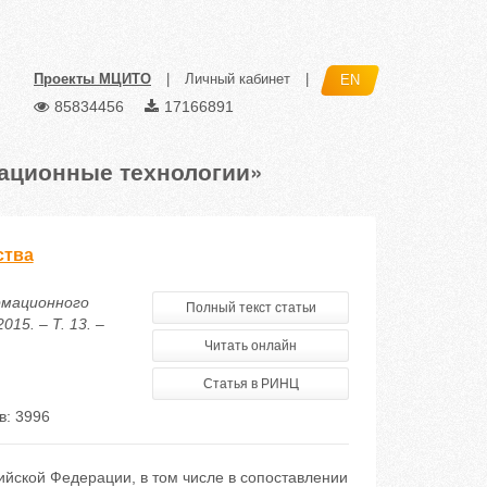
Проекты МЦИТО
|
Личный кабинет
|
EN
85834456
17166891
ационные технологии»
ства
рмационного
Полный текст статьи
15. – Т. 13. –
Читать онлайн
Статья в РИНЦ
в: 3996
ийской Федерации, в том числе в сопоставлении