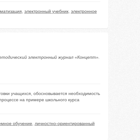
матизация
,
электронный учебник
,
электронное
-методический электронный журнал «Концепт».
товки учащихся, обосновывается необходимость
процессе на примере школьного курса
емное обучение
,
личностно-ориентированный