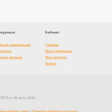
 журнале
Кабинет
бщая информация
Главная
онтакты
Мои публикации
писок авторов
Мои проекты
Анкета
78575 от 08 июля 2020 г
ания файлов cookie
|
Политика обработки и защиты