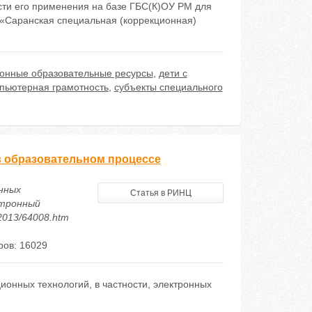
сти его применения на базе ГБС(К)ОУ РМ для
«Саранская специальная (коррекционная)
ронные образовательные ресурсы
,
дети с
пьютерная грамотность
,
субъекты специального
 образовательном процессе
нных
Статья в РИНЦ
ктронный
/2013/64008.htm
ов: 16029
нных технологий, в частности, электронных