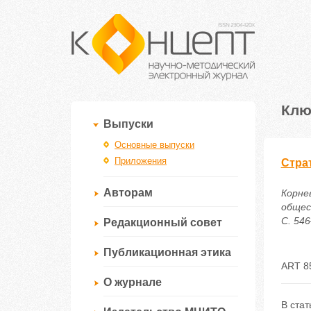
Клю
Выпуски
Основные выпуски
Приложения
Стра
Авторам
Корне
общес
С. 546
Редакционный совет
Публикационная этика
ART 8
О журнале
В ста