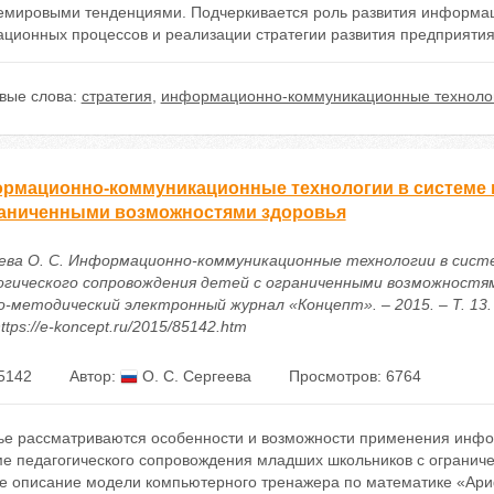
емировыми тенденциями. Подчеркивается роль развития информац
ационных процессов и реализации стратегии развития предприятия
вые слова:
стратегия
,
информационно-коммуникационные техноло
рмационно-коммуникационные технологии в системе п
раниченными возможностями здоровья
ева О. С. Информационно-коммуникационные технологии в сист
огического сопровождения детей с ограниченными возможностями
о-методический электронный журнал «Концепт». – 2015. – Т. 13. 
ttps://e-koncept.ru/2015/85142.htm
5142
Автор:
О. С. Сергеева
Просмотров: 6764
тье рассматриваются особенности и возможности применения инф
ме педагогического сопровождения младших школьников с огранич
ое описание модели компьютерного тренажера по математике «Ари