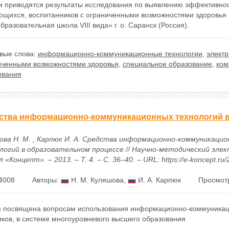
 и приводятся результаты исследования по выявлению эффективно
ющихся, воспитанников с ограниченными возможностями здоровья 
разовательная школа VIII вида» г. о. Саранск (Россия).
вые слова:
информационно-коммуникационные технологии
,
элект
иченными возможностями здоровья
,
специальное образование
,
ком
ования
ства информационно-коммуникационных технологий в
ова Н. М. , Карпюк И. А. Средства информационно-коммуникацио
логий в образовательном процессе // Научно-методический эле
 «Концепт». – 2013. – Т. 4. – С. 36–40. – URL: https://e-koncept.ru
4008
Авторы:
Н. М. Куляшова
,
И. А. Карпюк
Просмотр
я посвящена вопросам использования информационно-коммуникацио
иков, в системе многоуровневого высшего образования