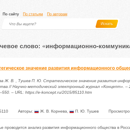
По сайту
По статьям
По авторам
Искать
чевое слово: «информационно-коммуник
тегическое значение развития информационного обще
ва Ж. В. , Тушев П. Ю. Стратегическое значение развития инфо
тва // Научно-методический электронный журнал «Концепт». – 20
–550. – URL: https://e-koncept.ru/2015/85110.htm
5110
Авторы:
Ж. В. Корнева
,
П. Ю. Тушев
Просмотро
тье проводится анализ развития информационного общества в Росс