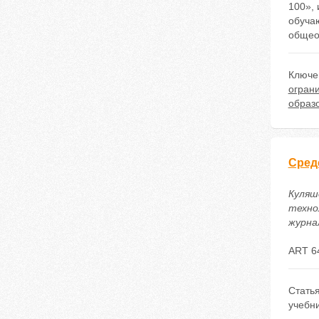
100»,
обуча
общеоб
Ключе
огран
образ
Сред
Куляш
техно
журнал
ART 6
Стать
учебн