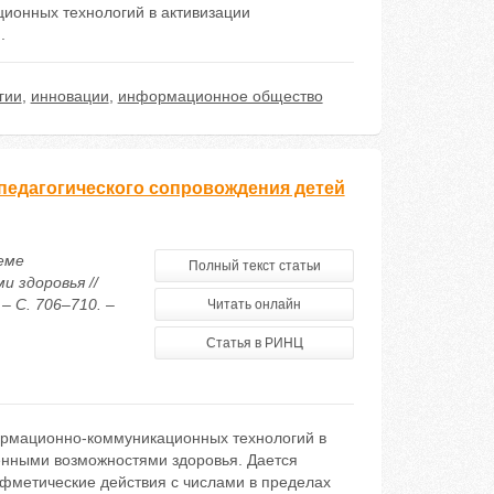
ионных технологий в активизации
.
гии
,
инновации
,
информационное общество
едагогического сопровождения детей
еме
Полный текст статьи
 здоровья //
– С. 706–710. –
Читать онлайн
Статья в РИНЦ
ормационно-коммуникационных технологий в
енными возможностями здоровья. Дается
фметические действия с числами в пределах