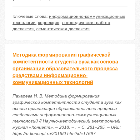
Ключевые слова:
информационно-коммуникационные
технологии
,
коррекция
,
логопедическая работа
,
дислексия
,
семантическая дислексия
Методика формирования графической
компетентности студента вуза как основа
организации образовательного процесса
средствами информационно-
коммуникационных технологий
Пахарева И. В. Методика формирования
графической компетентности студента вуза как
основа организации образовательного процесса
средствами информационно-коммуникационных
технологий // Научно-методический электронный
журнал «Концепт». – 2018. – . – С. 281–285. – URL:
https://e-koncept.ru/2018/0.htm?id=17697