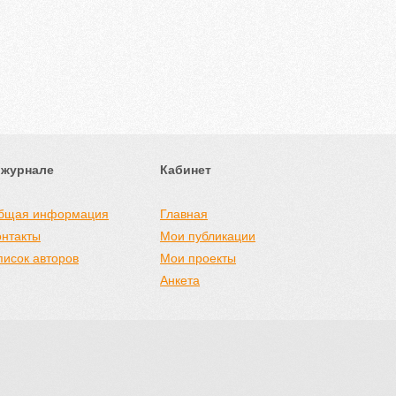
 журнале
Кабинет
бщая информация
Главная
онтакты
Мои публикации
писок авторов
Мои проекты
Анкета