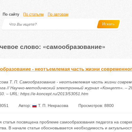
По сайту
По статьям
По авторам
Искать
чевое слово: «самообразование»
образование - неотъемлемая часть жизни современног
сова Т. П. Самообразование - неотъемлемая часть жизни совре
га // Научно-методический электронный журнал «Концепт». – 2013
0. – URL: https://e-koncept.ru/2013/53051.htm
3051
Автор:
Т. П. Некрасова
Просмотров: 8800
я статья посвящена проблеме самообразования педагога на совре
тва. В начале статьи обосновывается необходимость и актуальнос