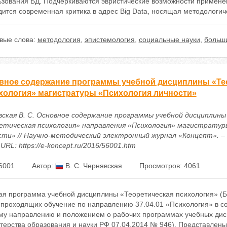
ьзования БД. Подчеркиваются эвристические возможности применен
ится современная критика в адрес Big Data, носящая методологич
вые слова:
методология
,
эпистемология
,
социальные науки
,
больш
вное содержание программы учебной дисциплины «Тео
хология» магистратуры «Психология личности»
вская В. С. Основное содержание программы учебной дисциплины
етическая психология» направления «Психология» магистратур
сти» // Научно-методический электронный журнал «Концепт». – 20
 URL: https://e-koncept.ru/2016/56001.htm
6001
Автор:
В. С. Чернявская
Просмотров: 4061
я программа учебной дисциплины «Теоретическая психология» (Б1.
, проходящих обучение по направлению 37.04.01 «Психология» в 
му направлению и положением о рабочих программах учебных дис
ерства образования и науки РФ 07.04.2014 № 946). Представлены 