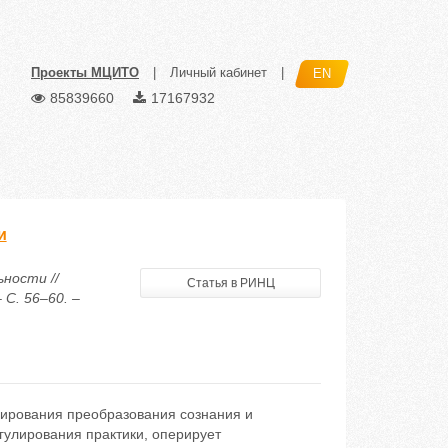
Проекты МЦИТО
|
Личный кабинет
|
EN
85839660
17167932
и
ности //
Статья в РИНЦ
 С. 56–60. –
лирования преобразования сознания и
гулирования практики, оперирует