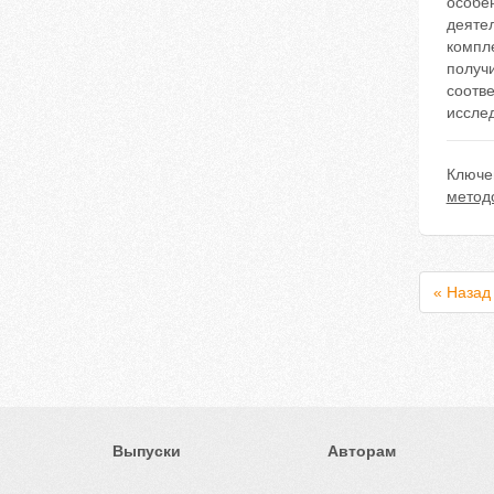
особен
деятел
компл
получ
соотв
иссле
Ключе
метод
« Назад
Выпуски
Авторам