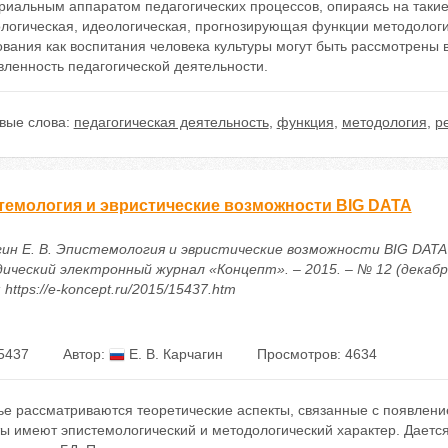
риальным аппаратом педагогических процессов, опираясь на таки
ологическая, идеологическая, прогнозирующая функции методолог
вания как воспитания человека культуры могут быть рассмотрены
ленность педагогической деятельности.
вые слова:
педагогическая деятельность
,
функция
,
методология
,
р
темология и эвристические возможности BIG DATA
гин Е. В. Эпистемология и эвристические возможности BIG DATA 
ический электронный журнал «Концепт». – 2015. – № 12 (декабрь)
 https://e-koncept.ru/2015/15437.htm
5437
Автор:
Е. В. Карчагин
Просмотров: 4634
тье рассматриваются теоретические аспекты, связанные с появлен
ты имеют эпистемологический и методологический характер. Даетс