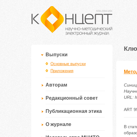
Клю
Выпуски
Основные выпуски
Приложения
Мето
Авторам
Синиц
Научно
URL: h
Редакционный совет
ART 9
Публикационная этика
О журнале
В ста
образ