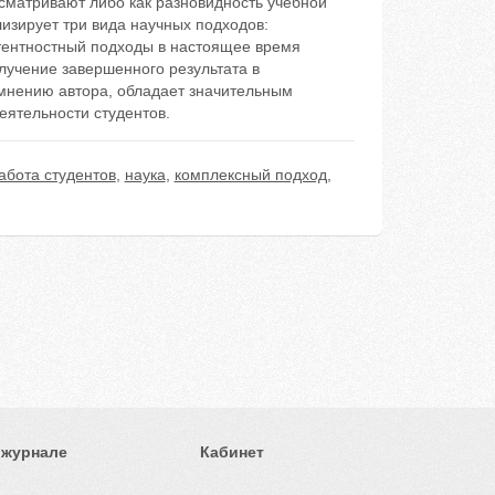
сматривают либо как разновидность учебной
лизирует три вида научных подходов:
тентностный подходы в настоящее время
учение завершенного результата в
 мнению автора, обладает значительным
еятельности студентов.
абота студентов
,
наука
,
комплексный подход
,
 журнале
Кабинет