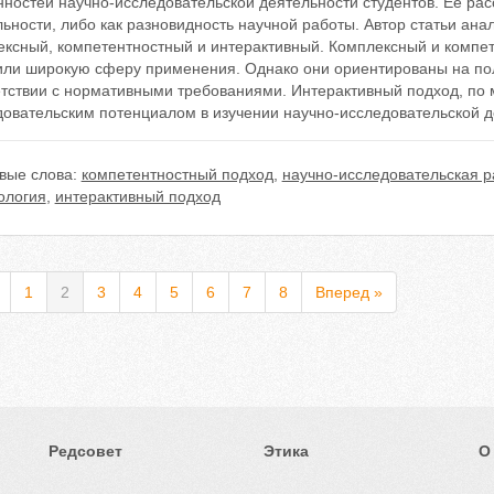
ностей научно-исследовательской деятельности студентов. Ее рас
ьности, либо как разновидность научной работы. Автор статьи ана
ексный, компетентностный и интерактивный. Комплексный и компе
или широкую сферу применения. Однако они ориентированы на пол
етствии с нормативными требованиями. Интерактивный подход, по
довательским потенциалом в изучении научно-исследовательской д
вые слова:
компетентностный подход
,
научно-исследовательская р
ология
,
интерактивный подход
1
2
3
4
5
6
7
8
Вперед »
Редсовет
Этика
О