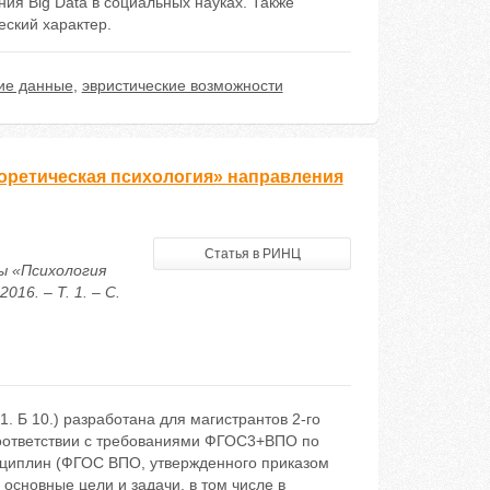
ия Big Data в социальных науках. Также
еский характер.
ие данные
,
эвристические возможности
ретическая психология» направления
Статья в РИНЦ
ы «Психология
16. – Т. 1. – С.
 Б 10.) разработана для магистрантов 2-го
соответствии с требованиями ФГОС3+ВПО по
циплин (ФГОС ВПО, утвержденного приказом
основные цели и задачи, в том числе в