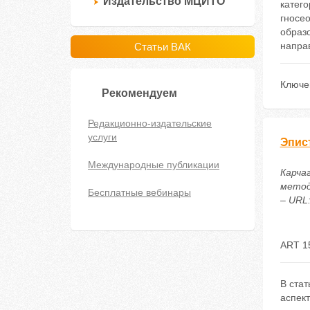
Издательство МЦИТО
катего
гносе
образо
направ
Статьи ВАК
Ключе
Рекомендуем
Редакционно-издательские
услуги
Эпис
Международные публикации
Карча
метод
Бесплатные вебинары
– URL:
ART 1
В ста
аспек