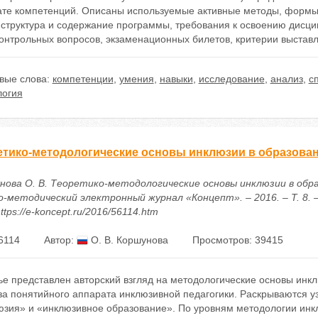
те компетенций. Описаны используемые активные методы, формы
, структура и содержание программы, требования к освоению дисц
онтрольных вопросов, экзаменационных билетов, критерии выставл
вые слова:
компетенции
,
умения
,
навыки
,
исследование
,
анализ
,
с
логия
етико-методологические основы инклюзии в образова
нова О. В. Теоретико-методологические основы инклюзии в обра
-методический электронный журнал «Концепт». – 2016. – Т. 8. –
ttps://e-koncept.ru/2016/56114.htm
6114
Автор:
О. В. Коршунова
Просмотров: 39415
ье представлен авторский взгляд на методологические основы инк
за понятийного аппарата инклюзивной педагогики. Раскрываются 
юзия» и «инклюзивное образование». По уровням методологии инк