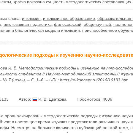
ненты, кратко показана сущность методологических составляющих.
вые слова:
инклюзия
,
инклюзивное образование
,
образовательная 
д
,
инклюзивная педагогика
,
философский
,
общенаучный
,
частнонон
льная и биологическая модели инклюзии
,
приспособленное обучен
дологические подходы к изучению научно-исследовате
ова И. В. Методологические подходы к изучению научно-исследо
льности студентов // Научно-методический электронный журна
– № 7 (июль). – С. 1–6. – URL: https://e-koncept.ru/2016/16133.htm
6133
Автор:
И. В. Цветкова
Просмотров: 4086
тье проанализированы методологические подходы к изучению научн
бъект в настоящее время изучают представители различных научны
офы. Несмотря на большое количество публикаций по этой теме, н