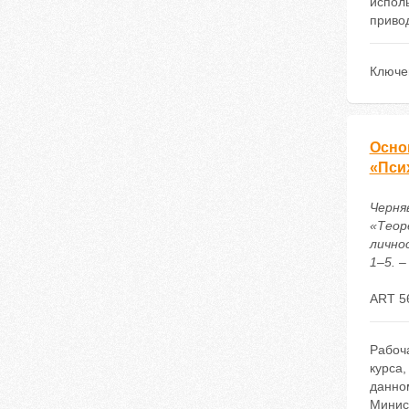
испол
привод
Ключе
Осно
«Пси
Черня
«Теор
лично
1–5. –
ART 5
Рабоча
курса
данно
Минист