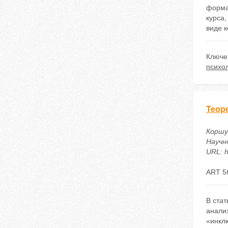
форма
курса
виде к
Ключе
психо
Теор
Коршу
Научно
URL: h
ART 5
В стат
анали
«инкл