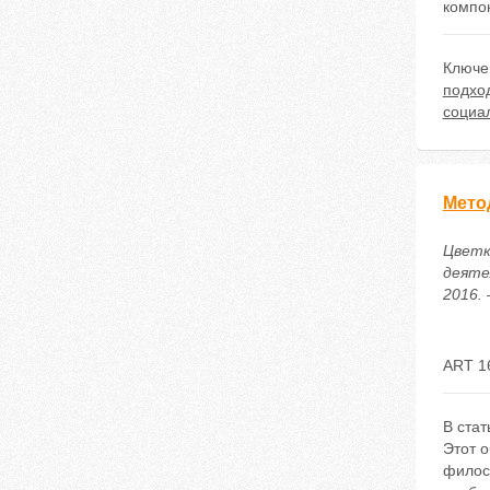
компо
Ключе
подхо
социа
Мето
Цветк
деяте
2016. 
ART 1
В ста
Этот о
филос