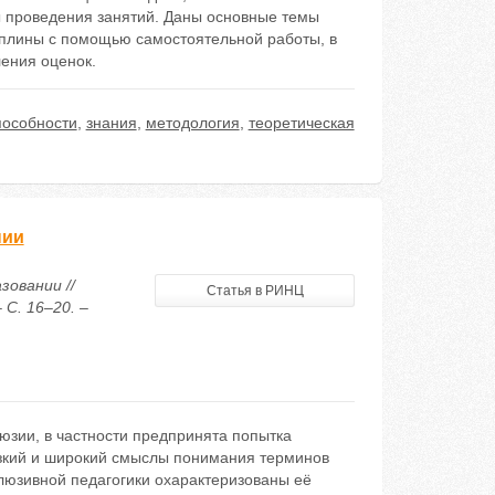
 проведения занятий. Даны основные темы
иплины с помощью самостоятельной работы, в
ения оценок.
пособности
,
знания
,
методология
,
теоретическая
нии
зовании //
Статья в РИНЦ
 С. 16–20. –
люзии, в частности предпринята попытка
узкий и широкий смыслы понимания терминов
люзивной педагогики охарактеризованы её