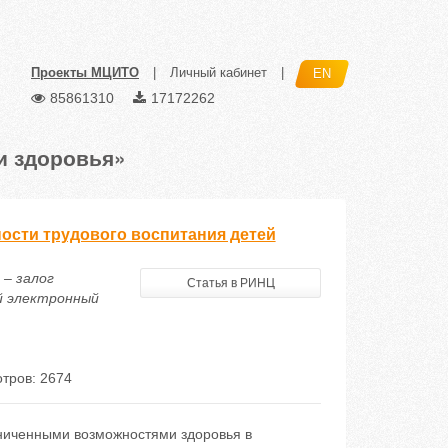
Проекты МЦИТО
|
Личный кабинет
|
EN
85861310
17172262
и здоровья»
ости трудового воспитания детей
 – залог
Статья в РИНЦ
й электронный
тров: 2674
аниченными возможностями здоровья в