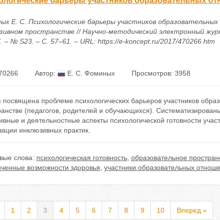
ологические барьеры участников образовательных от
ых Е. С. Психологические барьеры участников образовательных
зивном пространстве // Научно-методический электронный жур
. – № S23. – С. 57–61. – URL: https://e-koncept.ru/2017/470266.htm
70266
Автор:
Е. С. Фоминых
Просмотров: 3958
я посвящена проблеме психологических барьеров участников обра
ранстве (педагогов, родителей и обучающихся). Систематизирова
ивные и деятельностные аспекты психологической готовности учас
зации инклюзивных практик.
вые слова:
психологическая готовность
,
образовательное простран
иченные возможности здоровья
,
участники образовательных отнош
1
2
3
4
5
6
7
8
9
10
Вперед »