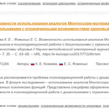
вые слова:
социализация
,
младшие школьники
,
ограниченные возм
ожности использования аналогов Монтессори-материа
ольниками с ограниченными возможностями здоровья
ва К. Е. , Фоминых Е. С. Возможности использования аналогов М
иалов в психокоррекционной работе с дошкольниками с ограни
жностями здоровья // Научно-методический электронный журнал
– Т. 35. – С. 63–68. – URL: https://e-koncept.ru/2017/771184.htm
71184
Авторы:
К. Е. Кожаева
,
Е. С. Фоминых
Просмот
тье рассматривается проблема психокоррекционной работы с дошк
вья. В фокусе исследования – использование аналогов Монтессори
енных психических функций. Представлена специфика оформления 
жности в психокоррекционной работе с дошкольниками с ограниче
вые слова:
дошкольники
,
ограниченные возможности здоровья
,
пси