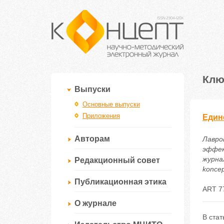
Клю
Выпуски
Основные выпуски
Приложения
Един
Авторам
Лавров
эффек
журнал
Редакционный совет
koncep
Публикационная этика
ART 7
О журнале
В ста