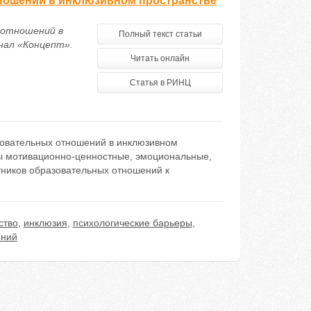
ношений в инклюзивном пространстве
 отношений в
Полный текст статьи
нал «Концепт».
Читать онлайн
Статья в РИНЦ
зовательных отношений в инклюзивном
ны мотивационно-ценностные, эмоциональные,
тников образовательных отношений к
ство
,
инклюзия
,
психологические барьеры
,
ений