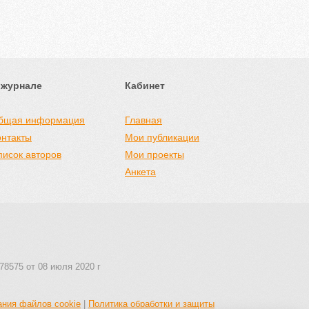
 журнале
Кабинет
бщая информация
Главная
онтакты
Мои публикации
писок авторов
Мои проекты
Анкета
78575 от 08 июля 2020 г
ания файлов cookie
|
Политика обработки и защиты