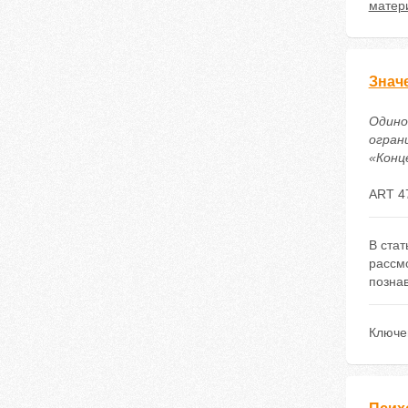
матер
Знач
Одино
огран
«Конце
ART 4
В ста
рассм
познав
Ключе