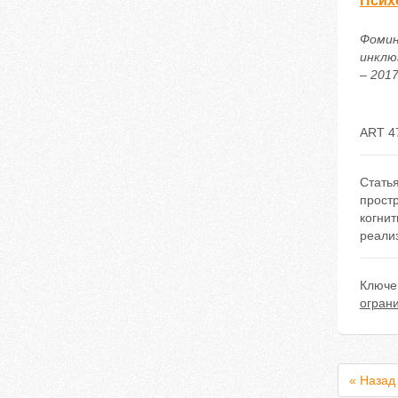
Псих
Фомин
инклю
– 2017
ART 4
Стать
прост
когнит
реали
Ключе
огран
« Назад