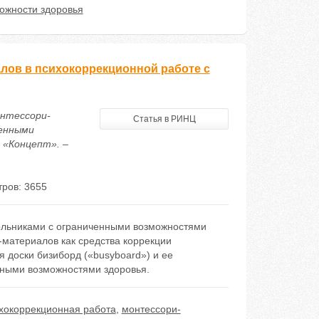
ожности здоровья
лов в психокоррекционной работе с
онтессори-
Статья в РИНЦ
ченными
 «Концепт». –
ров: 3655
ольниками с ограниченными возможностями
-материалов как средства коррекции
доски бизиборд («busyboard») и ее
нными возможностями здоровья.
хокоррекционная работа
,
монтессори-