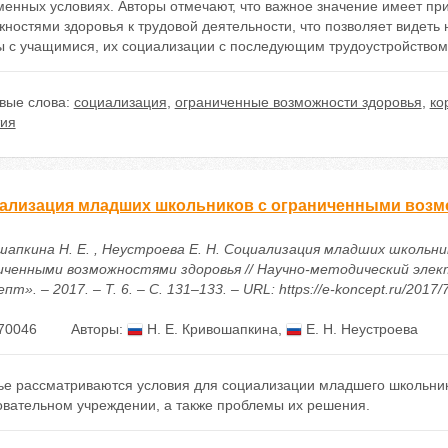
менных условиях. Авторы отмечают, что важное значение имеет п
ностями здоровья к трудовой деятельности, что позволяет видеть
ы с учащимися, их социализации с последующим трудоустройством
вые слова:
социализация
,
ограниченные возможности здоровья
,
ко
тия
ализация младших школьников с ограниченными возм
шапкина Н. Е. , Неустроева Е. Н. Социализация младших школьни
иченными возможностями здоровья // Научно-методический эле
пт». – 2017. – Т. 6. – С. 131–133. – URL: https://e-koncept.ru/2017
70046
Авторы:
Н. Е. Кривошапкина
,
Е. Н. Неустроева
тье рассматриваются условия для социализации младшего школьни
овательном учреждении, а также проблемы их решения.