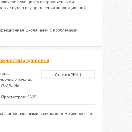
ривлечение учащихся с ограниченными
 новые пути в осуществлении коррекционной
.
ррекционная школа
,
дети с проблемами
ожностями здоровья
ков с
Статья в РИНЦ
ктронный журнал
/770046.htm
Просмотров: 3605
ка с ограниченными возможностями здоровья в