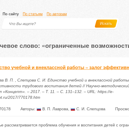
По сайту
По статьям
По авторам
Искать
чевое слово: «ограниченные возможност
ство учебной и внеклассной работы – залог эффективн
а В. П. , Слепцова С. И. Единство учебной и внеклассной работы
тивности трудового воспитания детей // Научно-методически
 «Концепт». – 2017. – Т. 11. – С. 131–132. – URL: https://e-
t.ru/2017/770178.htm
70178
Авторы:
В. П. Лаврова
,
С. И. Слепцова
Просмо
тье рассматривается проблема обучения и воспитания детей с огр