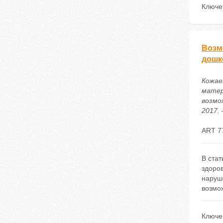
Ключе
Возм
дошк
Кожае
матер
возмо
2017. 
ART 7
В ста
здоро
наруш
возмо
Ключе