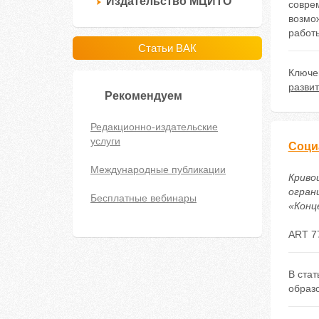
Издательство МЦИТО
совре
возмож
работ
Статьи ВАК
Ключе
разви
Рекомендуем
Редакционно-издательские
услуги
Соци
Международные публикации
Криво
огран
Бесплатные вебинары
«Конце
ART 7
В ста
образ