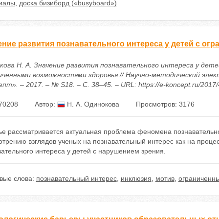
иалы
,
доска бизиборд («busyboard»)
ение развития познавательного интереса у детей с о
кова Н. А. Значение развития познавательного интереса у дете
иченными возможностями здоровья // Научно-методический эле
пт». – 2017. – № S18. – С. 38–45. – URL: https://e-koncept.ru/2017
70208
Автор:
Н. А. Одинокова
Просмотров: 3176
тье рассматривается актуальная проблема феномена познавательн
отрению взглядов ученых на познавательный интерес как на проце
ательного интереса у детей с нарушением зрения.
вые слова:
познавательный интерес
,
инклюзия
,
мотив
,
ограниченны