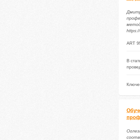
Дмитр
профе
методи
https:
ART 9
В ста
прове
Ключе
Обуч
проф
Оглез
соотв