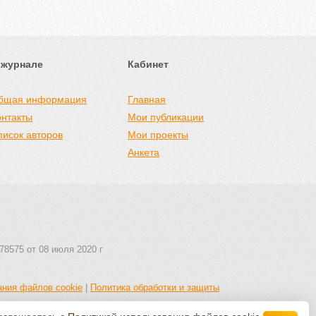
 журнале
Кабинет
бщая информация
Главная
онтакты
Мои публикации
писок авторов
Мои проекты
Анкета
78575 от 08 июля 2020 г
ания файлов cookie
|
Политика обработки и защиты