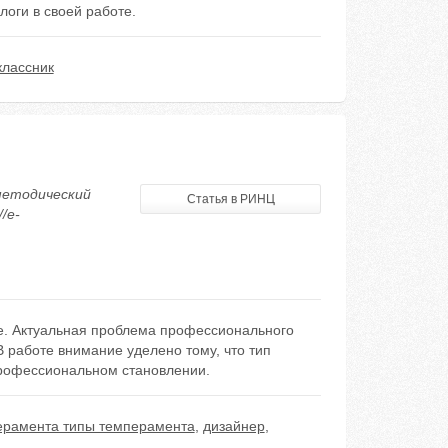
логи в своей работе.
классник
методический
Статья в РИНЦ
/e-
. Актуальная проблема профессионального
работе внимание уделено тому, что тип
профессиональном становлении.
ерамента типы темперамента
,
дизайнер
,