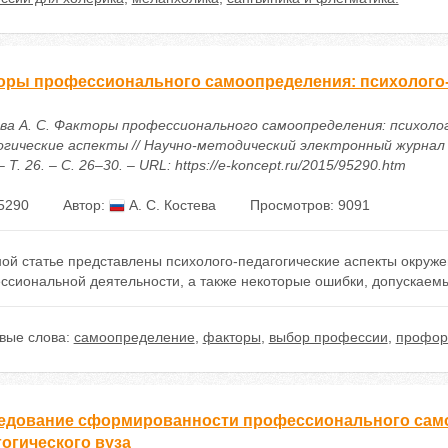
оры профессионального самоопределения: психолого-
ва А. С. Факторы профессионального самоопределения: психоло
огические аспекты // Научно-методический электронный журнал
– Т. 26. – С. 26–30. – URL: https://e-koncept.ru/2015/95290.htm
5290
Автор:
А. С. Костева
Просмотров: 9091
ной статье представлены психолого-педагогические аспекты окруж
ссиональной деятельности, а также некоторые ошибки, допускаем
вые слова:
самоопределение
,
факторы
,
выбор профессии
,
профор
едование сформированности профессионального сам
гогического вуза