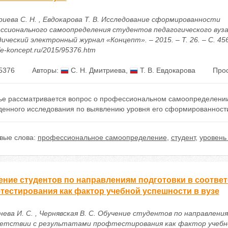
иева С. Н. , Евдокарова Т. В. Исследование сформированности
ссионального самоопределения студентов педагогического вуза 
ческий электронный журнал «Концепт». – 2015. – Т. 26. – С. 456
//e-koncept.ru/2015/95376.htm
5376
Авторы:
С. Н. Дмитриева
,
Т. В. Евдокарова
Прос
тье рассматривается вопрос о профессиональном самоопределении
денного исследования по выявлению уровня его сформированности
вые слова:
профессиональное самоопределение
,
студент
,
уровень
ение студентов по направлениям подготовки в соответ
тестирования как фактор учебной успешности в вузе
нева И. С. , Чернявская В. С. Обучение студентов по направлени
етствии с результатами профтестирования как фактор учебн