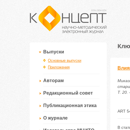
Клю
Выпуски
Основные выпуски
Приложения
Влия
Авторам
Микаэ
старш
Т. 20.
Редакционный совет
Публикационная этика
ART 5
О журнале
В ста