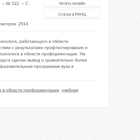
 – № S11. – С.
Читать онлайн
Статья в РИНЦ
мотров: 2914
ихолога, работающего в области
ствии с результатами профтестирования и
психолога в области профориентации. На
курса сделан вывод о сравнительно более
бразовательным программам вуза в
а в области профориентации
,
учебная