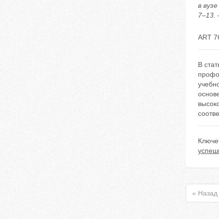
в вуз
7–13. 
ART 7
В ста
профо
учебно
основе
высок
соотве
Ключе
успеш
« Назад