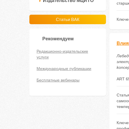
Издательство МЦИТО
старше
Статьи ВАК
Ключе
Рекомендуем
Влия
Редакционно-издательские
Лебед
услуги
электр
koncep
Международные публикации
ART 6
Бесплатные вебинары
Стать
самоо
темпе
Ключе
профе