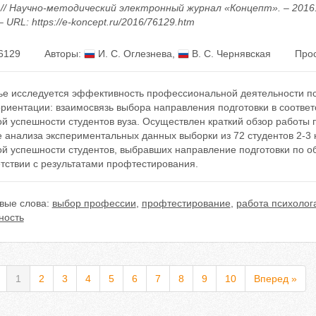
е // Научно-методический электронный журнал «Концепт». – 2016.
– URL: https://e-koncept.ru/2016/76129.htm
6129
Авторы:
И. С. Оглезнева
,
В. С. Чернявская
Прос
тье исследуется эффективность профессиональной деятельности пс
риентации: взаимосвязь выбора направления подготовки в соответ
й успешности студентов вуза. Осуществлен краткий обзор работы 
 анализа экспериментальных данных выборки из 72 студентов 2-3 
ой успешности студентов, выбравших направление подготовки по о
тствии с результатами профтестирования.
вые слова:
выбор профессии
,
профтестирование
,
работа психолог
ность
1
2
3
4
5
6
7
8
9
10
Вперед »