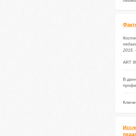
Факт
Косте
педаг
2015. 
ART 9
В дан
профе
Ключе
Иссл
педа