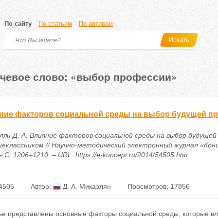
По сайту
По статьям
По авторам
Искать
чевое слово: «выбор профессии»
ние факторов социальной среды на выбор будущей п
лян Д. А. Влияние факторов социальной среды на выбор будущей
еклассником // Научно-методический электронный журнал «Конц
 – С. 1206–1210. – URL: https://e-koncept.ru/2014/54505.htm
4505
Автор:
Д. А. Микаэлян
Просмотров: 17856
тье представлены основные факторы социальной среды, которые в