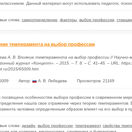
классником. Данный материал могут использовать педагоги, психо
вые слова:
самоопределение
,
факторы
,
выбор профессии
,
старше
ние темперамента на выбор профессии
ева А. В. Влияние темперамента на выбор профессии // Научно-
онный журнал «Концепт». – 2015. – Т. 8. – С. 41–45. – URL: https:/
t.ru/2015/65009.htm
5009
Автор:
А. В. Лебедева
Просмотров: 21169
я посвящена особенностям выбора профессии в современном мире
пределения нашла свое отражение через теорию темпераментов. В 
рамента человека определенным образом влияет на его выбор в 
вые слова:
дизайн
,
выбор профессии
,
темперамент
,
свойства темп
ссии для холерика
,
меланхолика
,
сангвиника и флегматика.