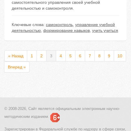
самостоятельного управления своей учебной
деятельностью и самоконтроля.
Ключевые слова:
самоконтроль
,
управление учебной
деятельностью
,
формирование навыков
,
учить учиться
« Назад
1
2
3
4
5
6
7
8
9
10
Вперед »
© 2008-2026, Сайт является
официальным электронным
научно-
методическим изданием.
Зарегистрирован в Федеральной службе по надзору в сфере связи,