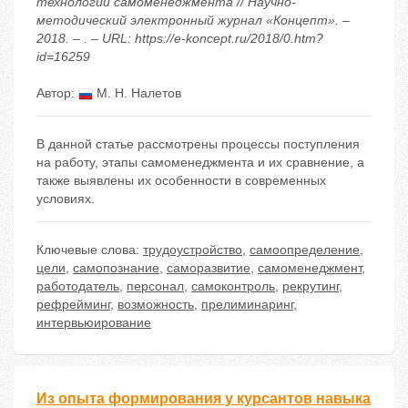
технологии самоменеджмента // Научно-
методический электронный журнал «Концепт». –
2018. – . – URL: https://e-koncept.ru/2018/0.htm?
id=16259
Автор:
М. Н. Налетов
В данной статье рассмотрены процессы поступления
на работу, этапы самоменеджмента и их сравнение, а
также выявлены их особенности в современных
условиях.
Ключевые слова:
трудоустройство
,
самоопределение
,
цели
,
самопознание
,
саморазвитие
,
самоменеджмент
,
работодатель
,
персонал
,
самоконтроль
,
рекрутинг
,
рефрейминг
,
возможность
,
прелиминаринг
,
интервьюирование
Из опыта формирования у курсантов навыка