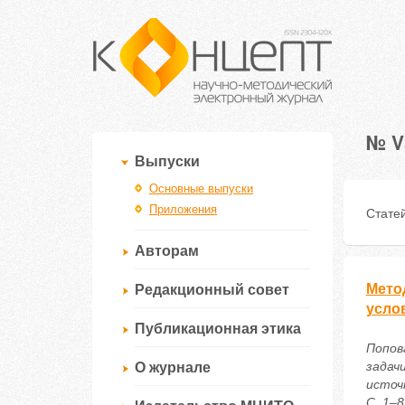
№ V
Выпуски
Основные выпуски
Приложения
Статей
Авторам
Мето
Редакционный совет
усло
Публикационная этика
Попов
задач
О журнале
источ
С. 1–8