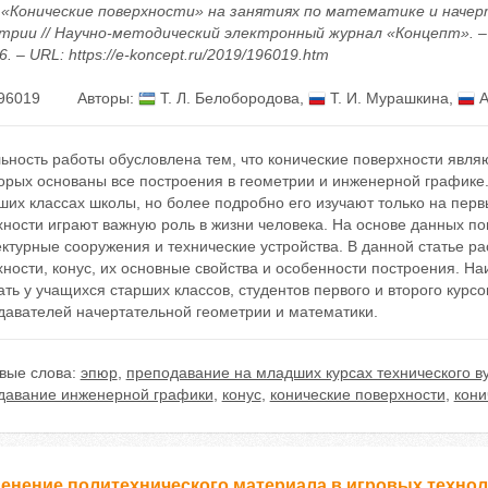
«Конические поверхности» на занятиях по математике и наче
трии // Научно-методический электронный журнал «Концепт». – 
6. – URL: https://e-koncept.ru/2019/196019.htm
96019
Авторы:
Т. Л. Белобородова
,
Т. И. Мурашкина
,
А
ьность работы обусловлена тем, что конические поверхности явля
торых основаны все построения в геометрии и инженерной графике
ших классах школы, но более подробно его изучают только на перв
хности играют важную роль в жизни человека. На основе данных п
ктурные сооружения и технические устройства. В данной статье ра
ности, конус, их основные свойства и особенности построения. Н
ть у учащихся старших классов, студентов первого и второго курсо
давателей начертательной геометрии и математики.
вые слова:
эпюр
,
преподавание на младших курсах технического в
давание инженерной графики
,
конус
,
конические поверхности
,
кони
енение политехнического материала в игровых технол