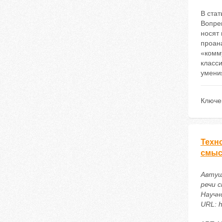
В ста
Вопре
носят 
проан
«комм
класс
умени
Ключе
Техн
смыс
Автуш
речи 
Научн
URL: h