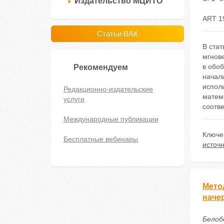
Издательство МЦИТО
ART 1
Статьи ВАК
В ста
мгнов
в обоб
Рекомендуем
началь
испол
Редакционно-издательские
матем
услуги
соотве
Международные публикации
Ключе
Бесплатные вебинары
источ
Мето
наче
Белоб