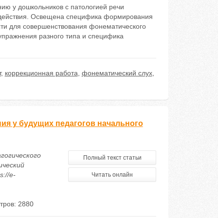
ию у дошкольников с патологией речи
здействия. Освещена специфика формирования
сти для совершенствования фонематического
 упражнения разного типа и специфика
т
,
коррекционная работа
,
фонематический слух
,
ия у будущих педагогов начального
агогического
Полный текст статьи
ический
://e-
Читать онлайн
тров: 2880