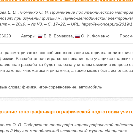
ова Е. В. , Фоменко О. И. Применение политехнического материа
логиях при изучении физики // Научно-методический электронны
пт». – 2019. – № V3. – С. 17–22. – URL: https://e-koncept.ru/2019/
96020
Авторы:
Е. В. Ермакова
,
О. И. Фоменко
Просмо
тье рассматривается способ использования материала политехниче
физики. Разработанная игра-соревнование для учащихся старших к
тавленная разработка будет полезна учителям физики в вопросе 
ия законов кинематики и динамики, а также может быть использов
вые слова:
физика
,
игра-соревнование
,
автомобиль
ржание топографо-картографической подготовки учит
ленко О. П. Содержание топографо-картографической подгото
афии // Научно-методический электронный журнал «Концепт». – 2