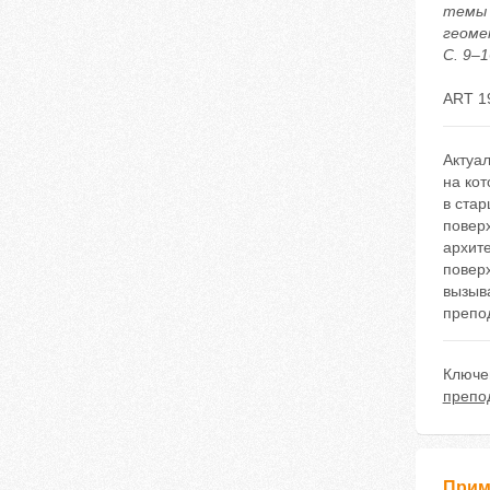
темы 
геоме
С. 9–1
ART 1
Актуал
на ко
в стар
повер
архите
поверх
вызыва
препо
Ключе
препо
Прим