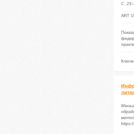
С. 23–
ART 1
Показ
федер
практи
Ключе
Инфо
лите
Маньш
обраб
метод
https: