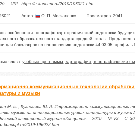
29. – URL: https://e-koncept.ru/2019/196021.htm
96021
Автор:
О. П. Москаленко
Просмотров: 2041
аны особенности топографо-картографической подготовки будущих 
ального образовательного стандарта средней школы. Предложен 
ки для бакалавров по направлению подготовки 44.03.05, профиль 
вые слова:
учебные программы
,
картография
,
топографические съ
рмационно-коммуникационные технологии обработки 
ратуры и музыки
ин М. Е. , Кузнецова Ю. А. Информационно-коммуникационные т
отки музыки на интегрированных уроках литературы и музыки //
ический электронный журнал «Концепт». – 2019. – № V3. – С. 30
//e-koncept.ru/2019/196022.htm