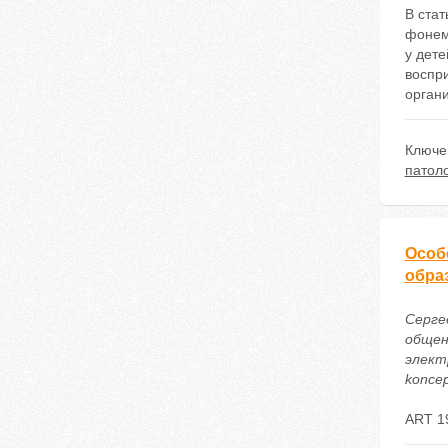
В ста
фонем
у дет
воспри
орган
Ключе
патол
Особ
обра
Серге
общен
электр
koncep
ART 1