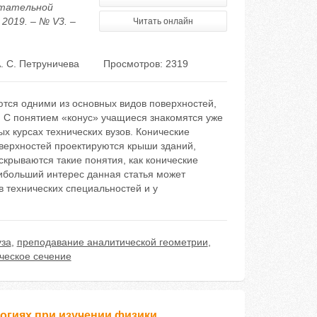
ртательной
2019. – № V3. –
Читать онлайн
. С. Петруничева
Просмотров: 2319
ются одними из основных видов поверхностей,
. С понятием «конус» учащиеся знакомятся уже
ых курсах технических вузов. Конические
оверхностей проектируются крыши зданий,
скрываются такие понятия, как конические
аибольший интерес данная статья может
в технических специальностей и у
уза
,
преподавание аналитической геометрии
,
ческое сечение
огиях при изучении физики