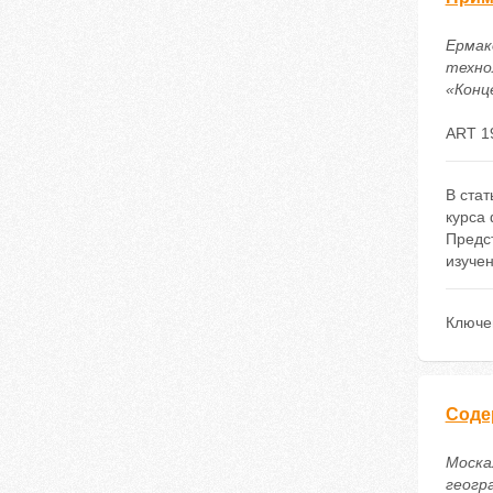
Ермак
техно
«Конце
ART 1
В ста
курса 
Предс
изучен
Ключе
Соде
Моска
геогр