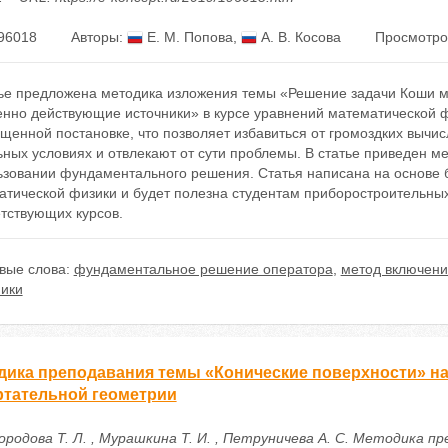
96018
Авторы:
Е. М. Попова
,
А. В. Косова
Просмотро
тье предложена методика изложения темы «Решение задачи Коши м
енно действующие источники» в курсе уравнений математической ф
щенной постановке, что позволяет избавиться от громоздких вычи
ных условиях и отвлекают от сути проблемы. В статье приведен м
ьзовании фундаментального решения. Статья написана на основе
атической физики и будет полезна студентам приборостроительных
тствующих курсов.
вые слова:
фундаментальное решение оператора
,
метод включени
ники
дика преподавания темы «Конические поверхности» на 
ртательной геометрии
ородова Т. Л. , Мурашкина Т. И. , Петруничева А. С. Методика п