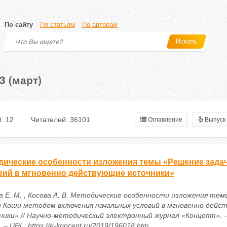
По сайту
По статьям
По авторам
Искать
3 (март)
: 12
Читателей: 36101
Оглавление
Выпуск
дические особенности изложения темы «Решение зада
вий в мгновенно действующие источники»
а Е. М. , Косова А. В. Методические особенности изложения те
и Коши методом включения начальных условий в мгновенно дейс
ники» // Научно-методический электронный журнал «Концепт». – 
. – URL: https://e-koncept.ru/2019/196018.htm