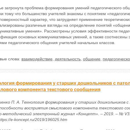
тье затронута проблема формирования умений педагогического общ
ки тому что большинство учителей знакомы с понятием «педагогич
поверхностный характер, что затрудняет применение теоретических
ализированы различные взгляды на определение понятий «общени
уникативные умения». Рассмотрены условия эффективности педаг
ификация основных коммуникативных умений, а также соотнесены
ями педагогического общения учителей начальных классов.
вые слова:
взаимодействие
,
деятельность
,
общение
,
педагогическ
ология формирования у старших дошкольников с патол
лового компонента текстового сообщения
енко П. А. Технология формирования у старших дошкольников с
способности восприятия смыслового компонента текстового соо
о-методический электронный журнал «Концепт». – 2019. – № V3. 
ttps://e-koncept.ru/2019/196025.htm