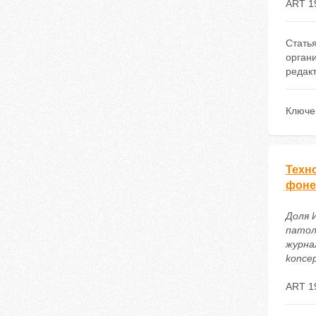
ART 1
Стать
орган
редакт
Ключе
Техн
фоне
Доля 
патол
журнал
koncep
ART 1