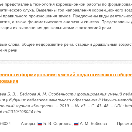
тье представлена технология коррекционной работы по формирован
атического слуха. Выделены три направления коррекционного во
ей правильного произношения звуков. Предложены виды деятельно
ятия, а также фонематического анализа и синтеза. Представлены
изации их выполнения дошкольниками с патологией речи.
вые слова:
общее недоразвитие речи
,
старший дошкольный возрас
огия речи
енности формирования умений педагогического общен
зования
ева Б. В. , Беблова А. М. Особенности формирования умений пед
ия у будущих педагогов начального образования // Научно-метод
онный журнал «Концепт». – 2019. – № V3. – С. 43–48. – URL: https
t.ru/2019/196024.htm
96024
Авторы:
Б. В. Сергеева
,
А. М. Беблова
Просмо