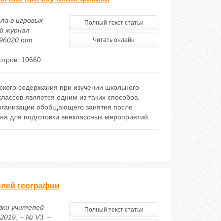
ла в игровых
Полный текст статьи
й журнал
196020.htm
Читать онлайн
тров: 10660
ского содержания при изучении школьного
лассов является одним из таких способов.
организации обобщающего занятия после
ана для подготовки внеклассных мероприятий.
елей географии
вки учителей
Полный текст статьи
019. – № V3. –