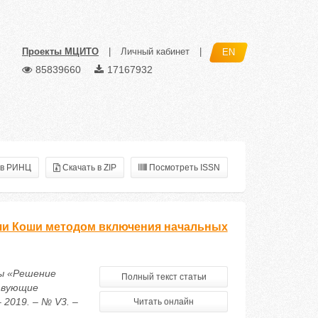
Проекты МЦИТО
|
Личный кабинет
|
EN
85839660
17167932
 в РИНЦ
Скачать в ZIP
Посмотреть ISSN
чи Коши методом включения начальных
мы «Решение
Полный текст статьи
твующие
2019. – № V3. –
Читать онлайн