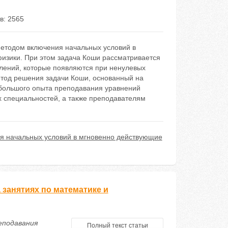
в: 2565
етодом включения начальных условий в
изики. При этом задача Коши рассматривается
слений, которые появляются при ненулевых
етод решения задачи Коши, основанный на
 большого опыта преподавания уравнений
 специальностей, а также преподавателям
я начальных условий в мгновенно действующие
занятиях по математике и
реподавания
Полный текст статьи