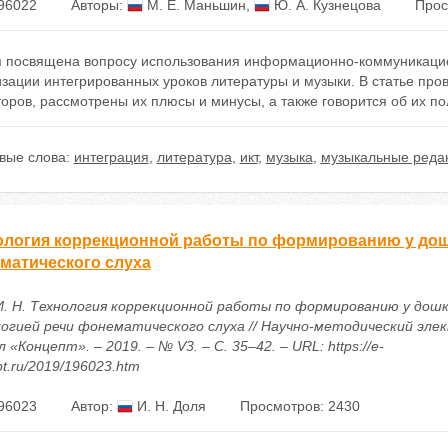
96022
Авторы:
М. Е. Маньшин
,
Ю. А. Кузнецова
Прос
я посвящена вопросу использования информационно-коммуникацио
изации интегрированных уроков литературы и музыки. В статье пр
оров, рассмотрены их плюсы и минусы, а также говорится об их п
вые слова:
интеграция
,
литература
,
икт
,
музыка
,
музыкальные реда
ология коррекционной работы по формированию у дош
матического слуха
И. Н. Технология коррекционной работы по формированию у дошк
огией речи фонематического слуха // Научно-методический эле
 «Концепт». – 2019. – № V3. – С. 35–42. – URL: https://e-
t.ru/2019/196023.htm
96023
Автор:
И. Н. Доля
Просмотров: 2430