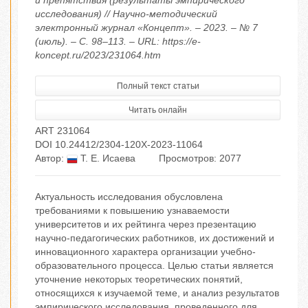
и препятствия (результаты эмпирического
исследования) // Научно-методический
электронный журнал «Концепт». – 2023. – № 7
(июль). – С. 98–113. – URL: https://e-
koncept.ru/2023/231064.htm
Полный текст статьи
Читать онлайн
ART 231064
DOI 10.24412/2304-120X-2023-11064
Автор:
Т. Е. Исаева
Просмотров: 2077
Актуальность исследования обусловлена
требованиями к повышению узнаваемости
университетов и их рейтинга через презентацию
научно-педагогических работников, их достижений и
инновационного характера организации учебно-
образовательного процесса. Целью статьи является
уточнение некоторых теоретических понятий,
относящихся к изучаемой теме, и анализ результатов
эмпирического исследования, проведенного для