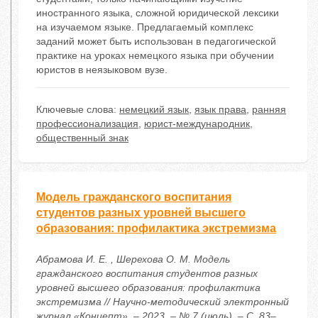
иностранного языка, сложной юридической лексики
на изучаемом языке. Предлагаемый комплекс
заданий может быть использован в педагогической
практике на уроках немецкого языка при обучении
юристов в неязыковом вузе.
Ключевые слова:
немецкий язык
,
язык права
,
ранняя
профессионализация
,
юрист-международник
,
общественный знак
Модель гражданского воспитания
студентов разных уровней высшего
образования: профилактика экстремизма
Абрамова И. Е. , Шерехова О. М. Модель
гражданского воспитания студентов разных
уровней высшего образования: профилактика
экстремизма // Научно-методический электронный
журнал «Концепт». – 2023. – № 7 (июль). – С. 83–