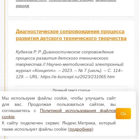
имидж
Диагностическое сопровождение процесса
развития детского технического творчества
Кубеков Р. Р. Диагностическое сопровождение
процесса развития детского технического
творчества // Научно-методический электронный
журнал «Концепт». – 2023. – № 7 (июль). – С. 114–
129. – URL: https://e-koncept.ru/2023/231065.htm
Полный текст статьи
Мы используем файлы cookie, чтобы улучшить сайт
Читать онлайн
для вас. Продолжая пользоваться сайтом, вы
соглашаетесь с
Политикой использования файлов
ART 231065
Ок
cookie
.
DOI 10.24412/2304-120X-2023-11065
К сайту подключен сервис Яндекс.Метрика, который
Автор:
Р. Р. Кубеков
Просмотров: 1486
также использует файлы cookie (
подробнее
)