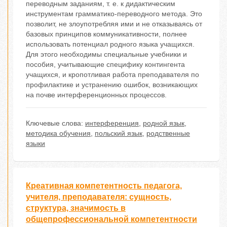
переводным заданиям, т. е. к дидактическим
инструментам грамматико-переводного метода. Это
позволит, не злоупотребляя ими и не отказываясь от
базовых принципов коммуникативности, полнее
использовать потенциал родного языка учащихся.
Для этого необходимы специальные учебники и
пособия, учитывающие специфику контингента
учащихся, и кропотливая работа преподавателя по
профилактике и устранению ошибок, возникающих
на почве интерференционных процессов.
Ключевые слова:
интерференция
,
родной язык
,
методика обучения
,
польский язык
,
родственные
языки
Креативная компетентность педагога,
учителя, преподавателя: сущность,
структура, значимость в
общепрофессиональной компетентности