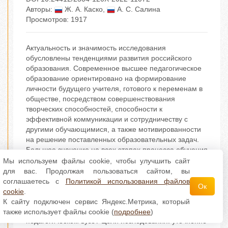
Авторы:
Ж. А. Каско
,
А. С. Салина
Просмотров: 1917
Актуальность и значимость исследования
обусловлены тенденциями развития российского
образования. Современное высшее педагогическое
образование ориентировано на формирование
личности будущего учителя, готового к переменам в
обществе, посредством совершенствования
творческих способностей, способности к
эффективной коммуникации и сотрудничеству с
другими обучающимися, а также мотивированности
на решение поставленных образовательных задач.
Большое значение на всех этапах процесса обучения
стала иметь профессиональная мотивация будущего
Мы используем файлы cookie, чтобы улучшить сайт
учителя как особая черта личности, позволяющая
для вас. Продолжая пользоваться сайтом, вы
совершенствоваться и развиваться в
соглашаетесь с
Политикой использования файлов
Ок
профессиональном плане. В связи с этим возникает
cookie
.
вопрос: каковы пути повышения профессиональной
К сайту подключен сервис Яндекс.Метрика, который
мотивации будущего учителя в процессе обучения в
также использует файлы cookie (
подробнее
)
педагогическом вузе? Цели исследования: уточнение