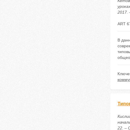
Кетов
урока
2017. 
ART 6
В данн
соврем
типов
общеоб
Ключе
комму
Типо
Кисли
начал
22. – 