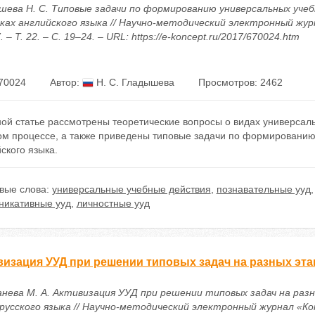
шева Н. С. Типовые задачи по формированию универсальных уче
оках английского языка // Научно-методический электронный жу
. – Т. 22. – С. 19–24. – URL: https://e-koncept.ru/2017/670024.htm
70024
Автор:
Н. С. Гладышева
Просмотров: 2462
ной статье рассмотрены теоретические вопросы о видах универсал
ом процессе, а также приведены типовые задачи по формированию
ского языка.
вые слова:
универсальные учебные действия
,
познавательные ууд
никативные ууд
,
личностные ууд
визация УУД при решении типовых задач на разных эта
анева М. А. Активизация УУД при решении типовых задач на раз
 русского языка // Научно-методический электронный журнал «Ко