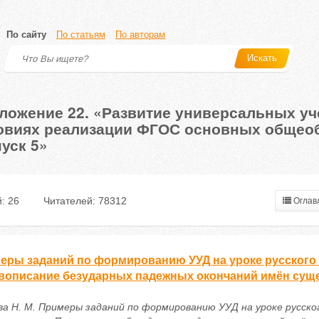
По сайту
По статьям
По авторам
Искать
ложение 22. «Развитие универсальных уч
овиях реализации ФГОС основных общео
уск 5»
: 26
Читателей: 78312
Оглав
еры заданий по формированию УУД на уроке русского я
вописание безударных падежных окончаний имён сущ
ва Н. М. Примеры заданий по формированию УУД на уроке русског