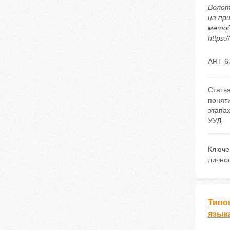
Волот
на пр
методи
https:
ART 6
Стать
понят
этапа
УУД.
Ключе
лично
Типо
язык