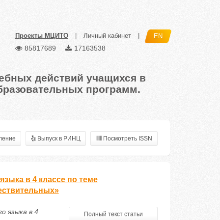
Проекты МЦИТО
|
Личный кабинет
|
EN
85817689
17163538
ебных действий учащихся в
бразовательных программ.
ление
Выпуск в РИНЦ
Посмотреть ISSN
зыка в 4 классе по теме
ествительных»
о языка в 4
Полный текст статьи