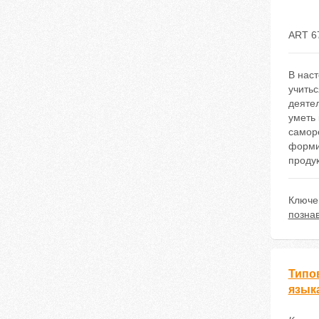
ART 6
В нас
учить
деятел
уметь 
самор
форми
проду
Ключе
позна
Типо
язык