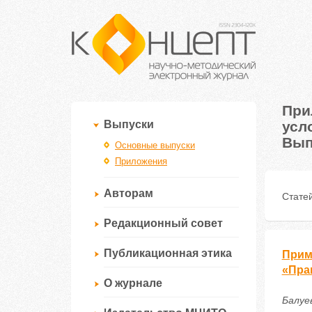
При
усл
Выпуски
Вып
Основные выпуски
Приложения
Авторам
Статей
Редакционный совет
Публикационная этика
Прим
«Пра
О журнале
Балуе