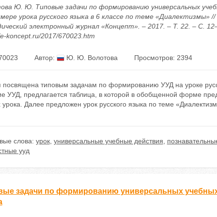
ова Ю. Ю. Типовые задачи по формированию универсальных уче
имере урока русского языка в 6 классе по теме «Диалектизмы» //
ческий электронный журнал «Концепт». – 2017. – Т. 22. – С. 12–
//e-koncept.ru/2017/670023.htm
70023
Автор:
Ю. Ю. Волотова
Просмотров: 2394
я посвящена типовым задачам по формированию УУД на уроке русск
ие УУД, предлагается таблица, в которой в обобщенной форме пр
х урока. Далее предложен урок русского языка по теме «Диалекти
вые слова:
урок
,
универсальные учебные действия
,
познавательны
стные ууд
вые задачи по формированию универсальных учебных 
а