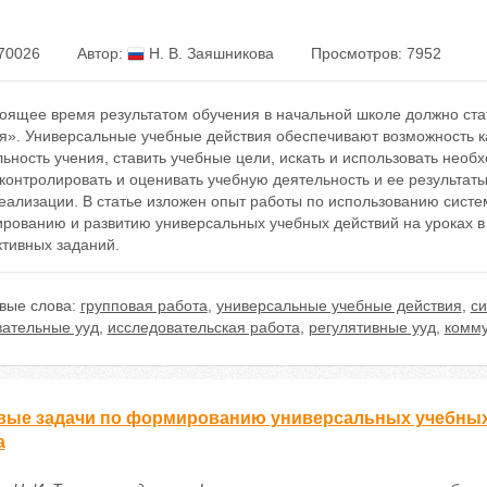
70026
Автор:
Н. В. Заяшникова
Просмотров: 7952
тоящее время результатом обучения в начальной школе должно ст
ся». Универсальные учебные действия обеспечивают возможность 
ьность учения, ставить учебные цели, искать и использовать необ
контролировать и оценивать учебную деятельность и ее результаты
еализации. В статье изложен опыт работы по использованию систе
рованию и развитию универсальных учебных действий на уроках в
ктивных заданий.
вые слова:
групповая работа
,
универсальные учебные действия
,
си
вательные ууд
,
исследовательская работа
,
регулятивные ууд
,
комму
вые задачи по формированию универсальных учебных 
а