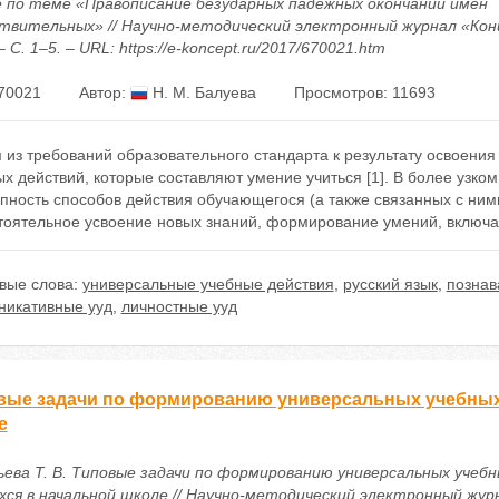
е по теме «Правописание безударных падежных окончаний имён
твительных» // Научно-методический электронный журнал «Конц
 – С. 1–5. – URL: https://e-koncept.ru/2017/670021.htm
70021
Автор:
Н. М. Балуева
Просмотров: 11693
 из требований образовательного стандарта к результату освоен
х действий, которые составляют умение учиться [1]. В более узко
упность способов действия обучающегося (а также связанных с ни
тоятельное усвоение новых знаний, формирование умений, включая
вые слова:
универсальные учебные действия
,
русский язык
,
познав
никативные ууд
,
личностные ууд
вые задачи по формированию универсальных учебных 
е
ьева Т. В. Типовые задачи по формированию универсальных учебн
хся в начальной школе // Научно-методический электронный жур