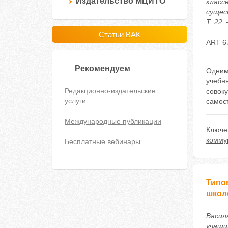
Издательство МЦИТО
класс
сущес
Т. 22.
Статьи ВАК
ART 6
Рекомендуем
Одним
учебны
Редакционно-издательские
совок
услуги
самос
Международные публикации
Ключе
комму
Бесплатные вебинары
Типо
школ
Васил
учащи