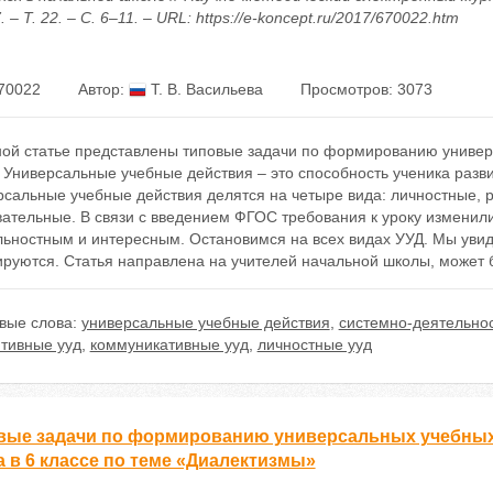
. – Т. 22. – С. 6–11. – URL: https://e-koncept.ru/2017/670022.htm
70022
Автор:
Т. В. Васильева
Просмотров: 3073
ной статье представлены типовые задачи по формированию универс
 Универсальные учебные действия – это способность ученика разви
рсальные учебные действия делятся на четыре вида: личностные, 
ательные. В связи с введением ФГОС требования к уроку изменили
льностным и интересным. Остановимся на всех видах УУД. Мы увид
руются. Статья направлена на учителей начальной школы, может б
вые слова:
универсальные учебные действия
,
системно-деятельно
ятивные ууд
,
коммуникативные ууд
,
личностные ууд
вые задачи по формированию универсальных учебных 
а в 6 классе по теме «Диалектизмы»