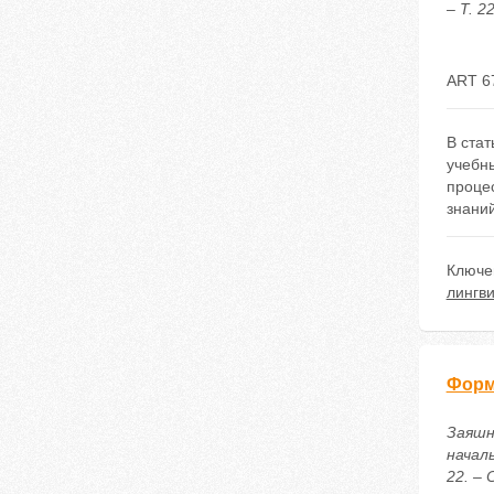
– Т. 2
ART 6
В ста
учебн
проце
знаний
Ключе
лингви
Форм
Заяшн
начал
22. – 