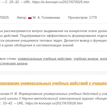
2. – С. 25–32. – URL: https://e-koncept.ru/2017/670025.htm
70025
Автор:
М. А. Голованева
Просмотров: 1779
тье рассматривается вопрос выдвижения на конкретном этапе урок
ых действий. Подчёркивается эффективность формирования отдель
ссе решения учащимися типовых задач. Делается вывод о функцио
 в уроке обобщения и систематизации знаний.
вые слова:
универсальные учебные действия
,
учебная задача
,
инте
стическая задача
ирование универсальных учебных действий у учащих
икова Н. В. Формирование универсальных учебных действий у уч
ьной школы // Научно-методический электронный журнал «Концепт
С. 33–42. – URL: https://e-koncept.ru/2017/670026.htm