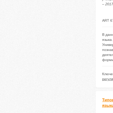
– 2017
ART 6
В дан
языка.
Униве
познав
деяте
форми
Ключе
регул
Типо
язык