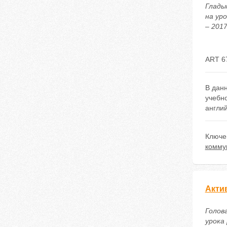
Глады
на ур
– 2017
ART 6
В дан
учебн
англий
Ключе
комму
Акти
Голов
урока