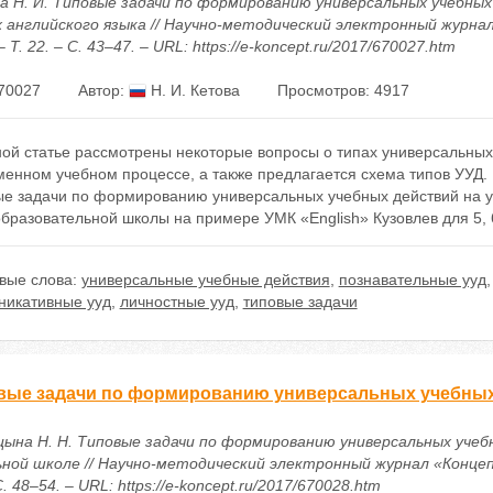
а Н. И. Типовые задачи по формированию универсальных учебных
х английского языка // Научно-методический электронный журна
– Т. 22. – С. 43–47. – URL: https://e-koncept.ru/2017/670027.htm
70027
Автор:
Н. И. Кетова
Просмотров: 4917
ой статье рассмотрены некоторые вопросы о типах универсальных 
енном учебном процессе, а также предлагается схема типов УУД. 
ые задачи по формированию универсальных учебных действий на ур
разовательной школы на примере УМК «English» Кузовлев для 5, 6,
вые слова:
универсальные учебные действия
,
познавательные ууд
никативные ууд
,
личностные ууд
,
типовые задачи
вые задачи по формированию универсальных учебных
цына Н. Н. Типовые задачи по формированию универсальных учеб
ьной школе // Научно-методический электронный журнал «Концепт
С. 48–54. – URL: https://e-koncept.ru/2017/670028.htm