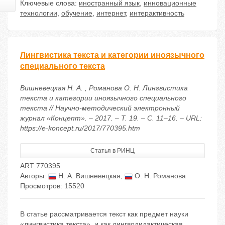
Ключевые слова:
иностранный язык
,
инновационные
технологии
,
обучение
,
интернет
,
интерактивность
Лингвистика текста и категории иноязычного
специального текста
Вишневецкая Н. А. , Романова О. Н. Лингвистика
текста и категории иноязычного специального
текста // Научно-методический электронный
журнал «Концепт». – 2017. – Т. 19. – С. 11–16. – URL:
https://e-koncept.ru/2017/770395.htm
Статья в РИНЦ
ART 770395
Авторы:
Н. А. Вишневецкая
,
О. Н. Романова
Просмотров: 15520
В статье рассматривается текст как предмет науки
«лингвистика текста», и как лингводидактическая