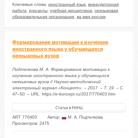
Ключевые слова:
иностранный язык
,
внеаудиторная
работа
,
курсанты
,
учебная дисциплина
,
неязыковая
образовательная организация
,
ва мвд россии
Формирование мотивации к изучению
иностранного языка у обучающихся
неязыковых вузов
Подтелкова М. А. Формирование мотивации к
изучению иностранного языка у обучающихся
неязыковых вузов // Научно-методический
электронный журнал «Концепт». – 2017. – Т. 19. – С.
47–50. – URL: https://e-koncept.ru/2017/770403.htm
Статья в РИНЦ
ART 770403
Автор:
М. А. Подтелкова
Просмотров: 2475