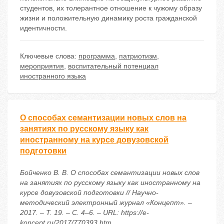
студентов, их толерантное отношение к чужому образу
жизни и положительную динамику роста гражданской
идентичности.
Ключевые слова:
программа
,
патриотизм
,
мероприятия
,
воспитательный потенциал
иностранного языка
О способах семантизации новых слов на
занятиях по русскому языку как
иностранному на курсе довузовской
подготовки
Бойченко В. В. О способах семантизации новых слов
на занятиях по русскому языку как иностранному на
курсе довузовской подготовки // Научно-
методический электронный журнал «Концепт». –
2017. – Т. 19. – С. 4–6. – URL: https://e-
koncept.ru/2017/770393.htm