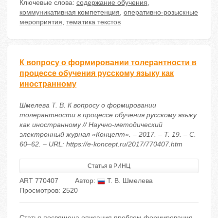
Ключевые слова:
содержание обучения
,
коммуникативная компетенция
,
оперативно-розыскные
мероприятия
,
тематика текстов
К вопросу о формировании толерантности в
процессе обучения русскому языку как
иностранному
Шмелева Т. В. К вопросу о формировании
толерантности в процессе обучения русскому языку
как иностранному // Научно-методический
электронный журнал «Концепт». – 2017. – Т. 19. – С.
60–62. – URL: https://e-koncept.ru/2017/770407.htm
Статья в РИНЦ
ART 770407
Автор:
Т. В. Шмелева
Просмотров: 2520
Статья посвящена описания проблем формирования