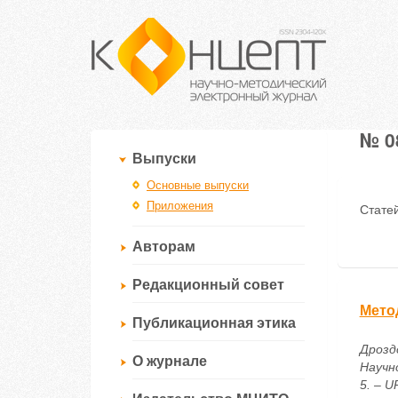
№ 08
Выпуски
Основные выпуски
Приложения
Статей
Авторам
Редакционный совет
Мето
Публикационная этика
Дрозд
О журнале
Научн
5. – U