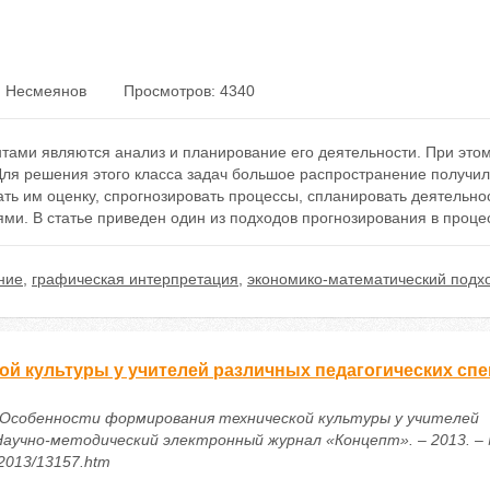
. Несмеянов
Просмотров: 4340
ами являются анализ и планирование его деятельности. При этом
Для решения этого класса задач большое распространение получи
ть им оценку, спрогнозировать процессы, спланировать деятельнос
ми. В статье приведен один из подходов прогнозирования в проце
ние
,
графическая интерпретация
,
экономико-математический подх
й культуры у учителей различных педагогических сп
 А. Особенности формирования технической культуры у учителей
 Научно-методический электронный журнал «Концепт». – 2013. –
u/2013/13157.htm