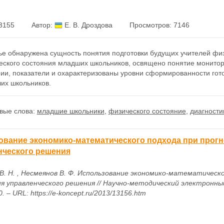
3155
Автор:
Е. В. Дроздова
Просмотров: 7146
ье обнаружена сущность понятия подготовки будущих учителей физ
еского состояния младших школьников, освящено понятие монитор
ии, показатели и охарактеризованы уровни сформированности гот
их школьников.
вые слова:
младшие школьники
,
физического состояние
,
диагности
ование экономико-математического подхода при прогн
нческого решения
В. Н. , Несмеянов В. Ф. Использование экономико-математическо
я управленческого решения // Научно-методический электронный 
0. – URL: https://e-koncept.ru/2013/13156.htm