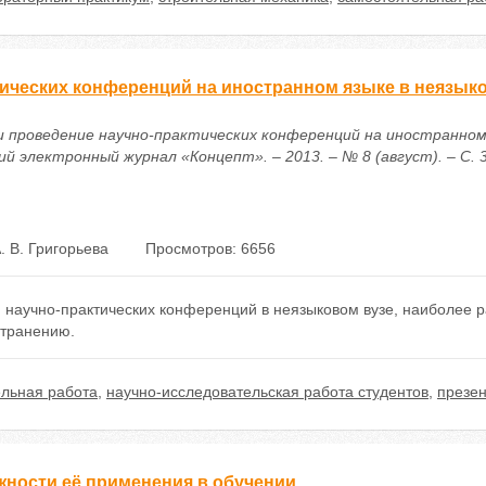
тических конференций на иностранном языке в неязык
а и проведение научно-практических конференций на иностранно
ий электронный журнал «Концепт». – 2013. – № 8 (август). – С. 
. В. Григорьева
Просмотров: 6656
я научно-практических конференций в неязыковом вузе, наиболее 
странению.
льная работа
,
научно-исследовательская работа студентов
,
презе
жности её применения в обучении