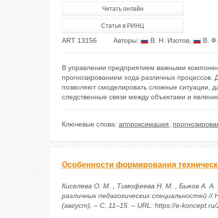
Читать онлайн
Статья в РИНЦ
ART 13156
Авторы:
В. Н. Изотов
,
В. Ф
В управлении предприятием важными компонент
прогнозированием хода различных процеcсов. 
позволяют смоделировать сложные ситуации, да
следственные связи между объектами и явления
Ключевые слова:
аппроксимация
,
прогнозирова
Особенности формирования техническо
Киселева О. М. , Тимофеева Н. М. , Быков А.
различных педагогических специальностей //
(август). – С. 11–15. – URL: https://e-koncept.r