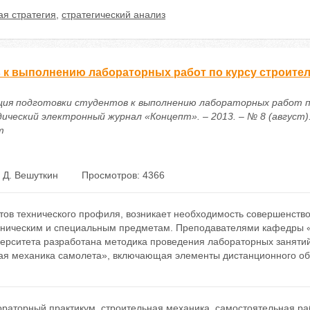
ая стратегия
,
стратегический анализ
 к выполнению лабораторных работ по курсу строите
ация подготовки студентов к выполнению лабораторных работ 
ический электронный журнал «Концепт». – 2013. – № 8 (август).
m
 Д. Вешуткин
Просмотров: 4366
тов технического профиля, возникает необходимость совершенств
хническим и специальным предметам. Преподавателями кафедры «
верситета разработана методика проведения лабораторных занятий
ая механика самолета», включающая элементы дистанционного об
ораторный практикум
,
строительная механика
,
самостоятельная ра