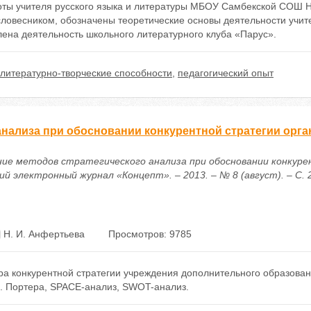
оты учителя русского языка и литературы МБОУ Самбекской СОШ 
ловесником, обозначены теоретические основы деятельности учите
ена деятельность школьного литературного клуба «Парус».
литературно-творческие способности
,
педагогический опыт
анализа при обосновании конкурентной стратегии орг
ение методов стратегического анализа при обосновании конкур
й электронный журнал «Концепт». – 2013. – № 8 (август). – С. 
Н. И. Анфертьева
Просмотров: 9785
а конкурентной стратегии учреждения дополнительного образован
 М. Портера, SPACE-анализ, SWOT-анализ.