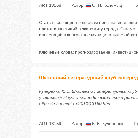
ART 13158
Автор:
О. Н. Коломыц
Пр
Статья посвящена вопросам повышения инвести
приток инвестиций в экономику города. С помо
инвестиций в конкретное муниципальное образ
Ключевые слова:
прогнозирование
,
инвестицион
Школьный литературный клуб как сред
Кучеренко К. В. Школьный литературный клу
учащихся // Научно-методический электронный 
https://e-koncept.ru/2013/13159.htm
ART 13159
Автор:
К. В. Кучеренко
П