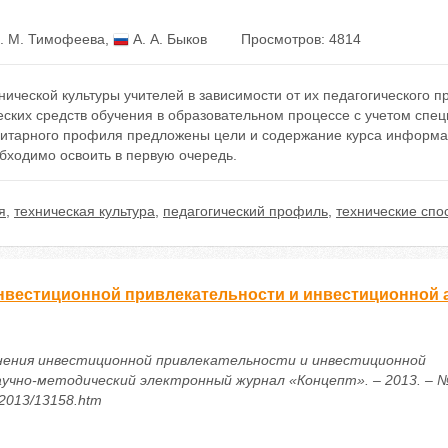
. М. Тимофеева
,
А. А. Быков
Просмотров: 4814
ческой культуры учителей в зависимости от их педагогического 
еских средств обучения в образовательном процессе с учетом сп
нитарного профиля предложены цели и содержание курса информат
бходимо освоить в первую очередь.
я
,
техническая культура
,
педагогический профиль
,
технические спо
нвестиционной привлекательности и инвестиционной 
нения инвестиционной привлекательности и инвестиционной
аучно-методический электронный журнал «Концепт». – 2013. – 
u/2013/13158.htm