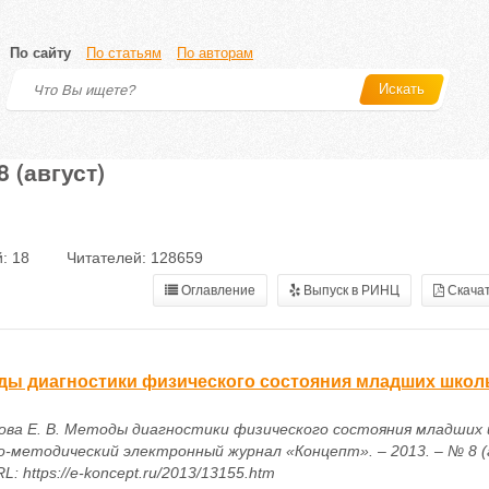
По сайту
По статьям
По авторам
Искать
 (август)
: 18
Читателей: 128659
Оглавление
Выпуск в РИНЦ
Скачат
ды диагностики физического состояния младших школ
ова Е. В. Методы диагностики физического состояния младших ш
о-методический электронный журнал «Концепт». – 2013. – № 8 (а
RL: https://e-koncept.ru/2013/13155.htm