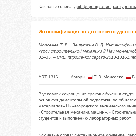
Ключевые слова:
дифференциация
,
конкурентн
Интенсификация подготовки студентов
Моисеева Т. В. , Вешуткин В. Д. Интенсифик
курсу строительной механики // Научно-метод
31–35. – URL: https://e-koncept.ru/2013/13161.ht
ART 13161
Авторы:
Т. В. Моисеева
,
В.
В условиях сокращения сроков обучения студен
основ фундаментальной подготовки по общете
материалов» Нижегородского технического уни
«Строительная механика машин», «Строительн
студентов к выполнению лабораторных работ.
Ключевые слова:
дистанционное обучение
,
лаб