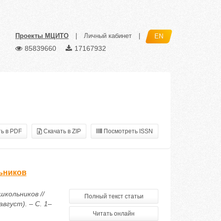
Проекты МЦИТО
|
Личный кабинет
|
EN
85839660
17167932
ь в PDF
Скачать в ZIP
Посмотреть ISSN
ьников
кольников //
Полный текст статьи
вгуст). – С. 1–
Читать онлайн