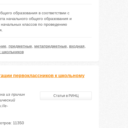
бщего образования в соответствии с
рта начального общего образования и
 начальных классов по проведению
я.
ние
,
предметные
,
метапредметные
,
входная
,
 школьников
птации первоклассников к школьному
на из причин
Статья в РИНЦ
ический
://e-
отров: 11350