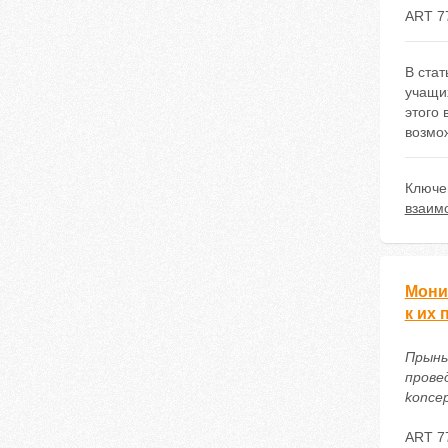
ART 7
В ста
учащих
этого
возмо
Ключе
взаим
Мони
к их
Прынь
провед
koncep
ART 7