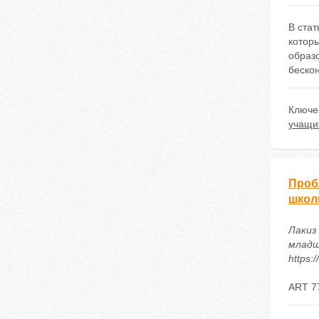
В ста
котор
образ
беско
Ключе
учащи
Проб
школ
Лакиз
младш
https:
ART 7