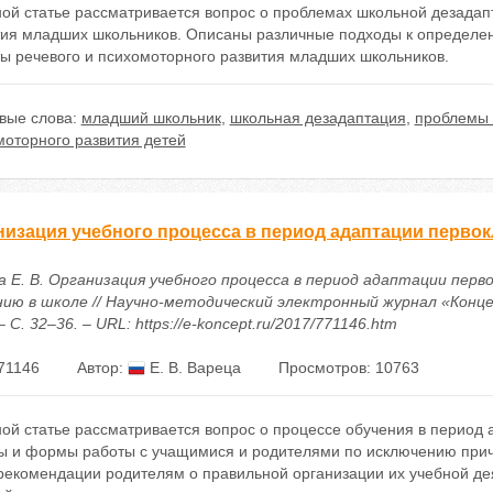
ой статье рассматривается вопрос о проблемах школьной дезадапт
тия младших школьников. Описаны различные подходы к определе
ты речевого и психомоторного развития младших школьников.
вые слова:
младший школьник
,
школьная дезадаптация
,
проблемы 
моторного развития детей
низация учебного процесса в период адаптации первок
а Е. В. Организация учебного процесса в период адаптации перво
нию в школе // Научно-методический электронный журнал «Концеп
 – С. 32–36. – URL: https://e-koncept.ru/2017/771146.htm
71146
Автор:
Е. В. Вареца
Просмотров: 10763
ной статье рассматривается вопрос о процессе обучения в период
ы и формы работы с учащимися и родителями по исключению причин
рекомендации родителям о правильной организации их учебной дея