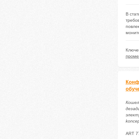
В ста
требо
повле
монит
Ключе
проме
Конф
обуч
Кошел
дезад
электр
koncep
ART 7