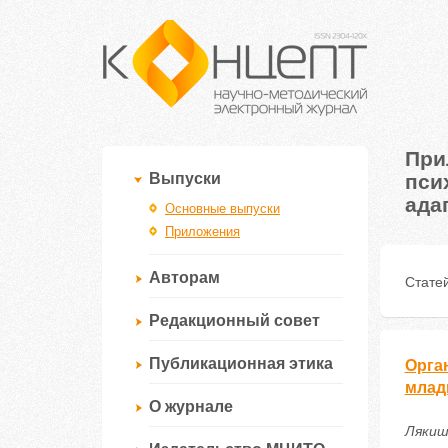
При
пси
Выпуски
ада
Основные выпуски
Приложения
Авторам
Статей
Редакционный совет
Публикационная этика
Орга
млад
О журнале
Лякиш