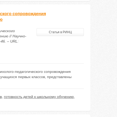
еского сопровождения
ию
ического
Статья в РИНЦ
нию // Научно-
46. – URL:
сихолого-педагогического сопровождения
 учащихся первых классов, представлены
в
,
готовность детей к школьному обучению
,