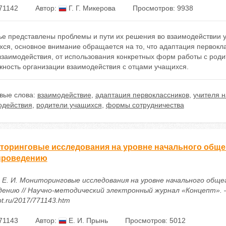
71142
Автор:
Г. Г. Микерова
Просмотров: 9938
тье представлены проблемы и пути их решения во взаимодействии 
ся, основное внимание обращается на то, что адаптация первокла
 взаимодействия, от использования конкретных форм работы с род
жность организации взаимодействия с отцами учащихся.
вые слова:
взаимодействие
,
адаптация первоклассников
,
учителя 
одействия
,
родители учащихся
,
формы сотрудничества
торинговые исследования на уровне начального общег
 проведению
 Е. И. Мониторинговые исследования на уровне начального обще
ению // Научно-методический электронный журнал «Концепт». – 201
t.ru/2017/771143.htm
71143
Автор:
Е. И. Прынь
Просмотров: 5012