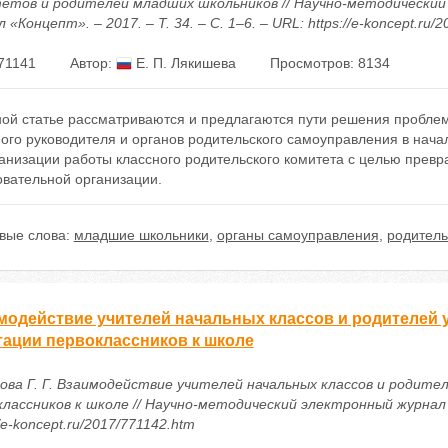
етов и родителей младших школьников // Научно-методический
 «Концепт». – 2017. – Т. 34. – С. 1–6. – URL: https://e-koncept.ru/
71141
Автор:
Е. П. Лякишева
Просмотров: 8134
ной статье рассматриваются и предлагаются пути решения проблем
ого руководителя и органов родительского самоуправления в нача
ганизации работы классного родительского комитета с целью прев
овательной организации.
вые слова:
младшие школьники
,
органы самоуправления
,
родитель
модействие учителей начальных классов и родителей 
тации первоклассников к школе
ова Г. Г. Взаимодействие учителей начальных классов и родите
лассников к школе // Научно-методический электронный журнал «К
//e-koncept.ru/2017/771142.htm