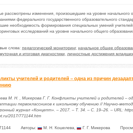
тье рассмотрены изменения, произошедшие на уровне начального о
ваниями федерального государственного образовательного станда
кшие необходимость формирования специальных умений учителей
оринговых исследований на уровне начального общего образовани
вые слова:
педагогический мониторинг
,
начальное общее образова
жуточная и итоговая диагностики
,
личностные достижения младших
ликты учителей и родителей – одна из причин дезада
ению
ева М. Н. , Микерова Г. Г. Конфликты учителей и родителей – од
аптации первоклассников к школьному обучению // Научно-метод
онный журнал «Концепт». – 2017. – Т. 34. – С. 19–26. – URL: https
t.ru/2017/771144.htm
71144
Авторы:
М. Н. Кошелева
,
Г. Г. Микерова
Просм