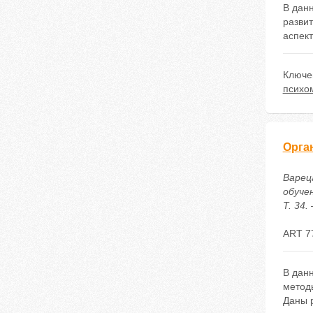
В данн
разви
аспек
Ключе
психо
Орга
Варец
обуче
Т. 34.
ART 7
В дан
метод
Даны 