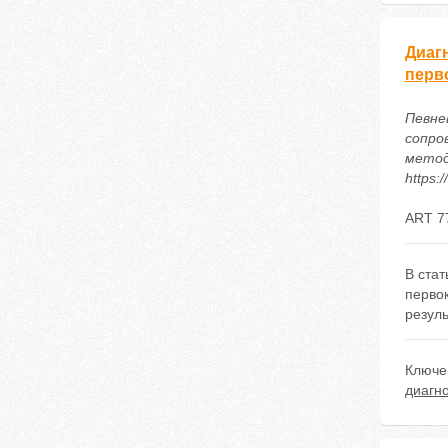
Диаг
перв
Певне
сопро
методи
https:
ART 7
В ста
перво
резул
Ключе
диагн