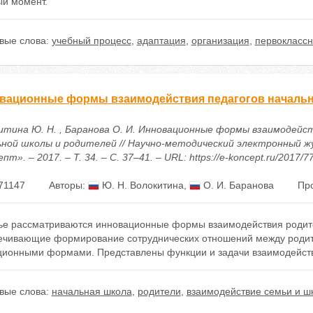
ый момент.
вые слова:
учебный процесс
,
адаптация
,
организация
,
первоклассн
вационные формы взаимодействия педагогов начальн
итина Ю. Н. , Баранова О. И. Инновационные формы взаимодейс
ьной школы и родителей // Научно-методический электронный ж
пт». – 2017. – Т. 34. – С. 37–41. – URL: https://e-koncept.ru/2017/
71147
Авторы:
Ю. Н. Волокитина
,
О. И. Баранова
Пр
тье рассматриваются инновационные формы взаимодействия родит
ечивающие формирование сотруднических отношений между родите
ционными формами. Представлены функции и задачи взаимодействи
вые слова:
начальная школа
,
родители
,
взаимодействие семьи и ш