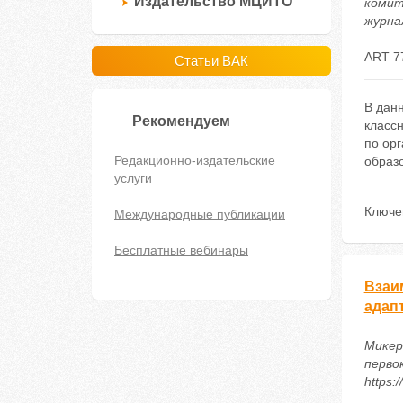
Издательство МЦИТО
комит
журнал
ART 7
Статьи ВАК
В дан
Рекомендуем
классн
по ор
Редакционно-издательские
образ
услуги
Ключе
Международные публикации
Бесплатные вебинары
Взаи
адап
Микер
первок
https: