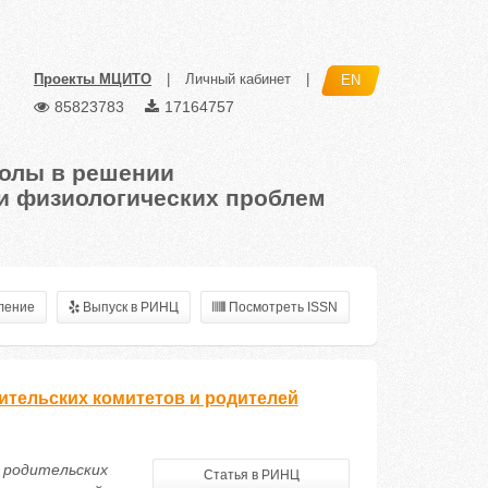
Проекты МЦИТО
|
Личный кабинет
|
EN
85823783
17164757
колы в решении
 и физиологических проблем
ление
Выпуск в РИНЦ
Посмотреть ISSN
ительских комитетов и родителей
, родительских
Статья в РИНЦ