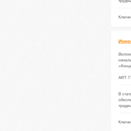
трудн
Ключе
Инно
Волок
начал
«Конце
ART 7
В ста
обесп
тради
Ключе