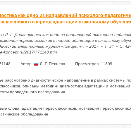
ностика как одно из направлений психолого-педагогич
оклассников в период адаптации к школьному обучен
ва Л. Г. Диагностика как одно из направлений психолого-педагог
вождения первоклассников в период адаптации к школьному обуче
ческий электронный журнал «Концепт». – 2017. – Т. 34. – С. 42–
//e-koncept.ru/2017/771148.htm
71148
Автор:
Л. Г. Певнева
Просмотров: 11309
тье рассмотрено диагностическое направление в рамках системы п
классников, описаны методики диагностики адаптации и мотивации
ьтаты проведённого исследования.
вые слова:
адаптация первоклассников
,
мотивация первокласснико
остическое обследование