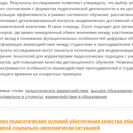
оды. Результаты исследования позволяют утверждать, что выбор э
ого соотнесения с форматом педагогической деятельности и ее це
ольшую эффективность в рамках системного обучения, рассчитан
печивает детализированный контроль академических достижений 
зовательной аналитики. В свою очередь, Zoom подходит для орган
наров, где важен немедленный обмен мнениями между участниками
ит вклад в понимание функциональных особенностей цифровых об
сформации взаимодействия между студентами и преподавателем в 
льтаты исследования могут оказаться полезными для модернизации
рения технологий для корректировки педагогических подходов с у
атов, для повышения качества дистанционного обучения. Новизна и
матриваются особенности взаимодействия преподавателей и студе
оящего времени на конкретных примерах.
евые слова:
педагогическое взаимодействие
,
высшее образование
одаватели и студенты
,
взаимодействие в образовании
лиз педагогических условий обеспечения качества общ
жной социально-экономически ситуацией