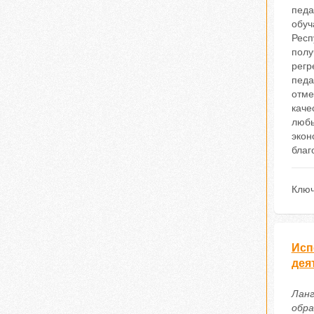
педа
обуч
Респ
полу
регр
педа
отме
каче
любы
экон
благ
Ключ
Исп
дея
Ланг
обра