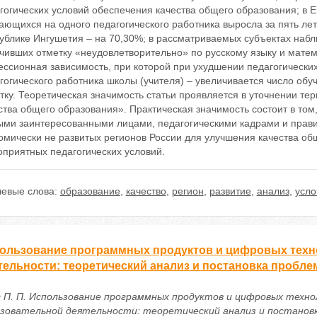
гогических условий обеспечения качества общего образования; в 
ающихся на одного педагогического работника выросла за пять лет 
ублике Ингушетия – на 70,30%; в рассматриваемых субъектах набл
чивших отметку «неудовлетворительно» по русскому языку и матем
ессионная зависимость, при которой при ухудшении педагогических
гогического работника школы (учителя) – увеличивается число о
тку. Теоретическая значимость статьи проявляется в уточнении те
ства общего образования». Практическая значимость состоит в том
ми заинтересованными лицами, педагогическими кадрами и прави
омически не развитых регионов России для улучшения качества об
оприятных педагогических условий.
евые слова:
образование
,
качество
,
регион
,
развитие
,
анализ
,
усло
ользование программных продуктов и цифровых техн
тельности: теоретический анализ и постановка пробл
 П. П. Использование программных продуктов и цифровых техно
зовательной деятельности: теоретический анализ и постановк