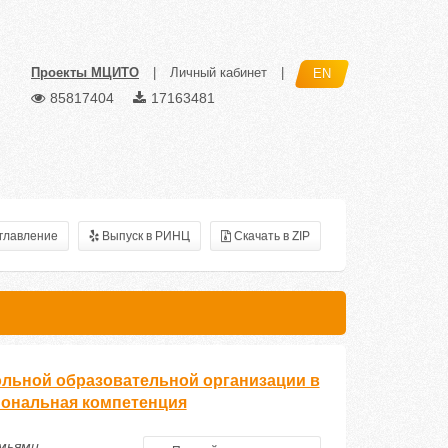
Проекты МЦИТО
|
Личный кабинет
|
EN
85817404
17163481
главление
Выпуск в РИНЦ
Скачать в ZIP
ольной образовательной организации в
иональная компетенция
емьями