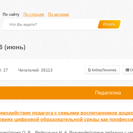
По сайту
По статьям
По авторам
Искать
6 (июнь)
: 27
Читателей: 26113
КиберЛенинка
О
Педагогика
имодействие педагога с семьями воспитанников дошк
овиях цифровой образовательной среды как професс
овойтова О. В. , Ведешкина Н. А. Взаимодействие педагога с с