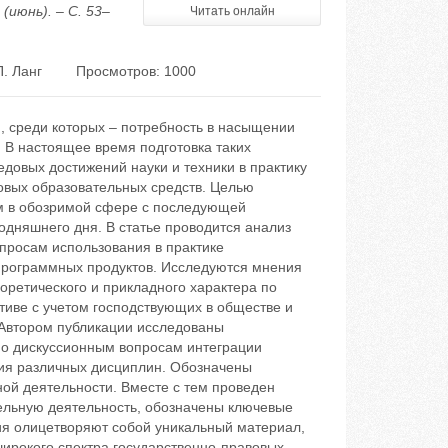
июнь). – С. 53–
Читать онлайн
. Ланг
Просмотров: 1000
 среди которых – потребность в насыщении
В настоящее время подготовка таких
довых достижений науки и техники в практику
вых образовательных средств. Целью
м в обозримой сфере с последующей
одняшнего дня. В статье проводится анализ
просам использования в практике
программных продуктов. Исследуются мнения
ретического и прикладного характера по
тиве с учетом господствующих в обществе и
 Автором публикации исследованы
по дискуссионным вопросам интеграции
ния различных дисциплин. Обозначены
ой деятельности. Вместе с тем проведен
ельную деятельность, обозначены ключевые
ия олицетворяют собой уникальный материал,
широкого спектра государственно-правовых