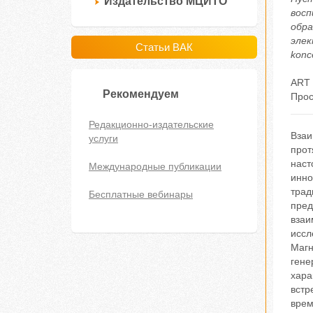
Издательство МЦИТО
восп
обра
элек
Статьи ВАК
konc
ART 
Рекомендуем
Прос
Редакционно-издательские
Взаи
услуги
прот
наст
Международные публикации
инно
трад
Бесплатные вебинары
пред
взаи
иссл
Магн
гене
хара
встр
врем