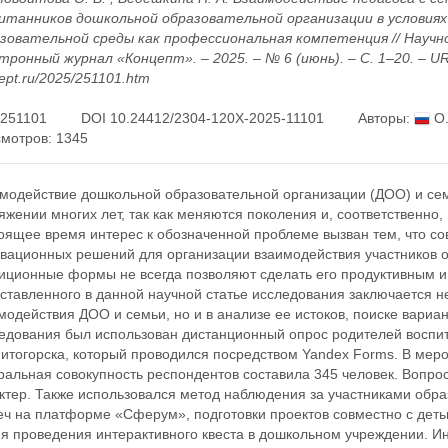
итанников дошкольной образовательной организации в условия
зовательной среды как профессиональная компетенция // Науч
тронный журнал «Концепт». – 2025. – № 6 (июнь). – С. 1–20. – URL:
ept.ru/2025/251101.htm
251101
DOI 10.24412/2304-120X-2025-11101
Авторы:
О.
мотров: 1345
модействие дошкольной образовательной организации (ДОО) и сем
яжении многих лет, так как меняются поколения и, соответственно,
оящее время интерес к обозначенной проблеме вызван тем, что с
вационных решений для организации взаимодействия участников о
иционные формы не всегда позволяют сделать его продуктивным и
ставленного в данной научной статье исследования заключается н
модействия ДОО и семьи, но и в анализе ее истоков, поиске вариа
едования был использован дистанционный опрос родителей воспи
итогорска, который проводился посредством Yandex Forms. В меро
ральная совокупность респондентов составила 345 человек. Вопро
ктер. Также использовался метод наблюдения за участниками обр
еч на платформе «Сферум», подготовки проектов совместно с детьм
я проведения интерактивного квеста в дошкольном учреждении. И