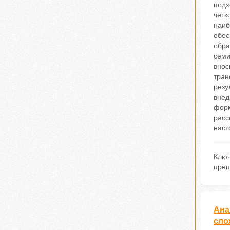
подх
четк
наиб
обес
обра
семи
внос
тран
резу
внед
форм
расс
наст
Ключ
преп
Ана
сло