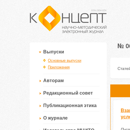
№ 0
Выпуски
Основные выпуски
Приложения
Статей
Авторам
Редакционный совет
Публикационная этика
Вза
усл
О журнале
Пуст