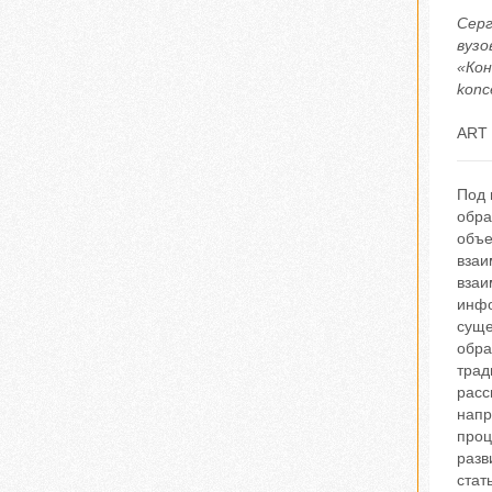
Серг
вузо
«Кон
konc
ART 
Под 
обра
объе
взаи
взаи
инфо
суще
обра
трад
расс
напр
проц
разв
стат