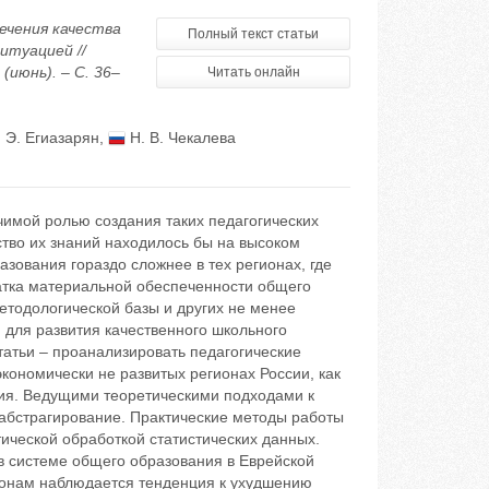
печения качества
Полный текст статьи
итуацией //
июнь). – С. 36–
Читать онлайн
 Э. Егиазарян
,
Н. В. Чекалева
имой ролью создания таких педагогических
ство их знаний находилось бы на высоком
зования гораздо сложнее в тех регионах, где
атка материальной обеспеченности общего
етодологической базы и других не менее
 для развития качественного школьного
атьи – проанализировать педагогические
кономически не развитых регионах России, как
тия. Ведущими теоретическими подходами к
абстрагирование. Практические методы работы
ической обработкой статистических данных.
 в системе общего образования в Еврейской
гионам наблюдается тенденция к ухудшению