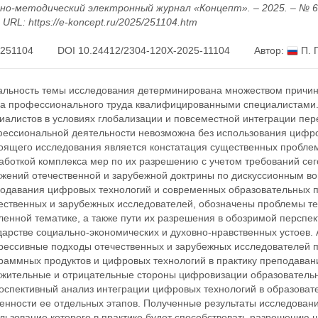
но-методический электронный журнал «Концепт». – 2025. – № 6 (
– URL: https://e-koncept.ru/2025/251104.htm
251104
DOI 10.24412/2304-120X-2025-11104
Автор:
П. П
альность темы исследования детерминирована множеством причин,
а профессионального труда квалифицированными специалистами. 
иалистов в условиях глобализации и повсеместной интеграции пере
ессиональной деятельности невозможна без использования цифро
оящего исследования является констатация существенных пробле
аботкой комплекса мер по их разрешению с учетом требований сег
жений отечественной и зарубежной доктрины по дискуссионным во
одавания цифровых технологий и современных образовательных 
ественных и зарубежных исследователей, обозначены проблемы тео
ленной тематике, а также пути их разрешения в обозримой перспек
дарстве социально-экономических и духовно-нравственных устоев.
рессивные подходы отечественных и зарубежных исследователей 
раммных продуктов и цифровых технологий в практику преподава
жительные и отрицательные стороны цифровизации образовательн
оспективный анализ интеграции цифровых технологий в образоват
енности ее отдельных этапов. Полученные результаты исследован
льзование которого в практике будет способствовать разрешению 