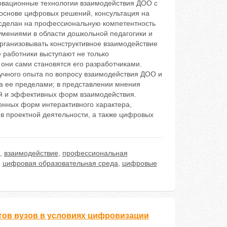
новационные технологии взаимодействия ДОО с
а основе цифровых решений, консультация на
сделан на профессиональную компетентность
 умениями в области дошкольной педагогики и
рганизовывать конструктивное взаимодействие
е работники выступают не только
они сами становятся его разработчиками.
учного опыта по вопросу взаимодействия ДОО и
за ее пределами; в представлении мнения
ей и эффективных форм взаимодействия.
онных форм интерактивного характера,
 в проектной деятельности, а также цифровых
,
взаимодействие
,
профессиональная
,
цифровая образовательная среда
,
цифровые
тов вузов в условиях цифровизации