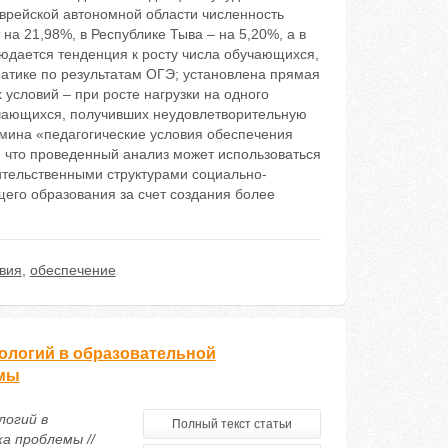
Еврейской автономной области численность
на 21,98%, в Республике Тыва – на 5,20%, а в
юдается тенденция к росту числа обучающихся,
атике по результатам ОГЭ; установлена прямая
 условий – при росте нагрузки на одного
бучающихся, получивших неудовлетворительную
рмина «педагогические условия обеспечения
, что проведенный анализ может использоваться
тельственными структурами социально-
щего образования за счет создания более
вия
,
обеспечение
ологий в образовательной
емы
логий в
Полный текст статьи
а проблемы //