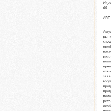
Науч
65. 
ART 
Акту
рынк
спец
проф
наст
разр
поло
преп
отеч
заяв
госу
прог
прог
поло
ретр
особ
испо