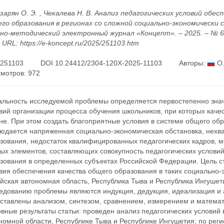
зарян О. Э. , Чекалева Н. В. Анализ педагогических условий обес
го образования в регионах со сложной социально-экономически с
но-методический электронный журнал «Концепт». – 2025. – № 6 (
– URL: https://e-koncept.ru/2025/251103.htm
251103
DOI 10.24412/2304-120X-2025-11103
Авторы:
О.
мотров: 972
альность исследуемой проблемы определяется первостепенно знач
вий организации процесса обучения школьников, при которых каче
не. При этом создать благоприятные условия в системе общего обра
юдается напряженная социально-экономическая обстановка, нехв
зования, недостаток квалифицированных педагогических кадров, м
ых элементов, составляющих совокупность педагогических условий
зования в определенных субъектах Российской Федерации. Цель ст
вия обеспечения качества общего образования в таких социально-э
йская автономная область, Республика Тыва и Республика Ингуше
едованию проблемы являются индукция, дедукция, идеализация и 
ставлены анализом, синтезом, сравнением, измерением и математ
вные результаты статьи: проведен анализ педагогических условий
номной области, Республике Тыва и Республике Ингушетия; по ре