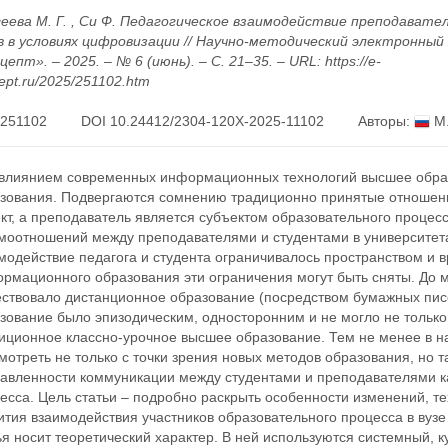
еева М. Г. , Си Ф. Педагогическое взаимодействие преподавате
в в условиях цифровизации // Научно-методический электронный
цепт». – 2025. – № 6 (июнь). – С. 21–35. – URL: https://e-
ept.ru/2025/251102.htm
251102
DOI 10.24412/2304-120X-2025-11102
Авторы:
М.
влиянием современных информационных технологий высшее образ
зования. Подвергаются сомнению традиционно принятые отношения 
кт, а преподаватель является субъектом образовательного процесс
моотношений между преподавателями и студентами в университет
модействие педагога и студента ограничивалось пространством и в
рмационного образования эти ограничения могут быть сняты. До м
ствовало дистанционное образование (посредством бумажных писем,
зование было эпизодическим, односторонним и не могло не только
иционное классно-урочное высшее образование. Тем не менее в на
мотреть не только с точки зрения новых методов образования, но 
авленности коммуникации между студентами и преподавателями к
есса. Цель статьи – подробно раскрыть особенности изменений, т
ития взаимодействия участников образовательного процесса в вуз
ья носит теоретический характер. В ней используются системный, 