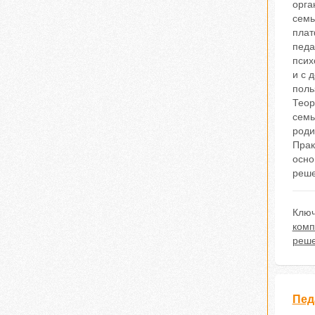
орга
семь
плат
педа
псих
и с 
поль
Теор
семь
роди
Прак
осно
реше
Ключ
комп
реш
Пед