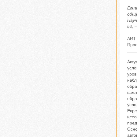
Егиа
обще
Науч
52. 
ART 
Прос
Акту
усло
уров
набл
обра
важн
обра
усло
Евре
иссл
пред
Осно
авто