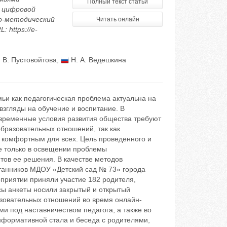
Полный текст статьи
х цифровой
но-методический
Читать онлайн
 https://e-
 В. Пустовойтова
,
Н. А. Ведешкина
ьи как педагогическая проблема актуальна на
 взгляды на обучение и воспитание. В
овременные условия развития общества требуют
бразовательных отношений, так как
 комфортным для всех. Цель проведенного и
е только в освещении проблемы
нтов ее решения. В качестве методов
танников МДОУ «Детский сад № 73» города
приятии приняли участие 182 родителя,
сы анкеты носили закрытый и открытый
азовательных отношений во время онлайн-
и под наставничеством педагога, а также во
нформативной стала и беседа с родителями,