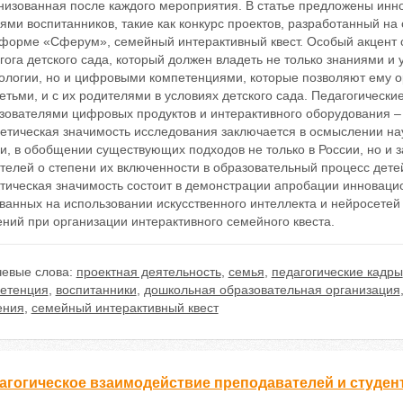
низованная после каждого мероприятия. В статье предложены ин
ями воспитанников, такие как конкурс проектов, разработанный н
форме «Сферум», семейный интерактивный квест. Особый акцент 
гога детского сада, который должен владеть не только знаниями и
ологии, но и цифровыми компетенциями, которые позволяют ему о
детьми, и с их родителями в условиях детского сада. Педагогически
зователями цифровых продуктов и интерактивного оборудования – 
етическая значимость исследования заключается в осмыслении на
и, в обобщении существующих подходов не только в России, но и 
телей о степени их включенности в образовательный процесс дет
тическая значимость состоит в демонстрации апробации инноваци
ванных на использовании искусственного интеллекта и нейросетей
ний при организации интерактивного семейного квеста.
евые слова:
проектная деятельность
,
семья
,
педагогические кадры
етенция
,
воспитанники
,
дошкольная образовательная организация
ения
,
семейный интерактивный квест
агогическое взаимодействие преподавателей и студен