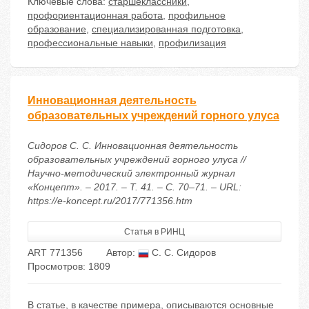
Ключевые слова:
старшеклассники
,
профориентационная работа
,
профильное
образование
,
специализированная подготовка
,
профессиональные навыки
,
профилизация
Инновационная деятельность
образовательных учреждений горного улуса
Сидоров С. С. Инновационная деятельность
образовательных учреждений горного улуса //
Научно-методический электронный журнал
«Концепт». – 2017. – Т. 41. – С. 70–71. – URL:
https://e-koncept.ru/2017/771356.htm
Статья в РИНЦ
ART 771356
Автор:
С. С. Сидоров
Просмотров: 1809
В статье, в качестве примера, описываются основные