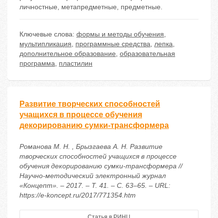
личностные, метапредметные, предметные.
Ключевые слова:
формы и методы обучения
,
мультипликация
,
программные средства
,
лепка
,
дополнительное образование
,
образовательная
программа
,
пластилин
Развитие творческих способностей
учащихся в процессе обучения
декорированию сумки-трансформера
Романова М. Н. , Брызгаева А. Н. Развитие
творческих способностей учащихся в процессе
обучения декорированию сумки-трансформера //
Научно-методический электронный журнал
«Концепт». – 2017. – Т. 41. – С. 63–65. – URL:
https://e-koncept.ru/2017/771354.htm
Статья в РИНЦ