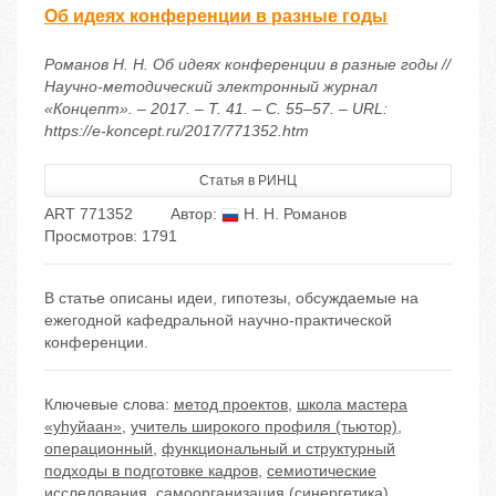
Об идеях конференции в разные годы
Романов Н. Н. Об идеях конференции в разные годы //
Научно-методический электронный журнал
«Концепт». – 2017. – Т. 41. – С. 55–57. – URL:
https://e-koncept.ru/2017/771352.htm
Статья в РИНЦ
ART 771352
Автор:
Н. Н. Романов
Просмотров: 1791
В статье описаны идеи, гипотезы, обсуждаемые на
ежегодной кафедральной научно-практической
конференции.
Ключевые слова:
метод проектов
,
школа мастера
«уhуйаан»
,
учитель широкого профиля (тьютор)
,
операционный
,
функциональный и структурный
подходы в подготовке кадров
,
семиотические
исследования
,
самоорганизация (синергетика)