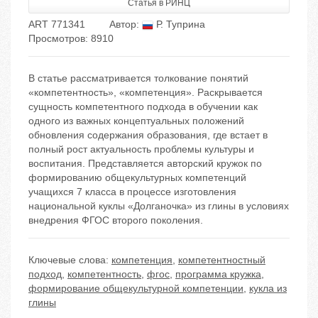
Статья в РИНЦ
ART 771341
Автор:
Р. Туприна
Просмотров: 8910
В статье рассматривается толкование понятий
«компетентность», «компетенция». Раскрывается
сущность компетентного подхода в обучении как
одного из важных концептуальных положений
обновления содержания образования, где встает в
полный рост актуальность проблемы культуры и
воспитания. Представляется авторский кружок по
формированию общекультурных компетенций
учащихся 7 класса в процессе изготовления
национальной куклы «Долганочка» из глины в условиях
внедрения ФГОС второго поколения.
Ключевые слова:
компетенция
,
компетентностный
подход
,
компетентность
,
фгос
,
программа кружка
,
формирование общекультурной компетенции
,
кукла из
глины