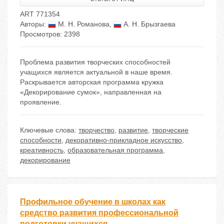
ART 771354
Авторы:
М. Н. Романова
,
А. Н. Брызгаева
Просмотров: 2398
Проблема развития творческих способностей
учащихся является актуальной в наше время.
Раскрывается авторская программа кружка
«Декорирование сумок», направленная на
проявление.
Ключевые слова:
творчество
,
развитие
,
творческие
способности
,
декоративно-прикладное искусство
,
креативность
,
образовательная программа
,
декорирование
Профильное обучение в школах как
средство развития профессиональной
подготовки учащихся