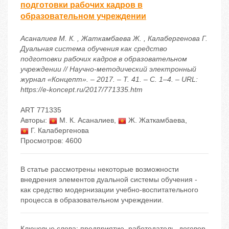
подготовки рабочих кадров в
образовательном учреждении
Асаналиев М. К. , Жаткамбаева Ж. , Калабергенова Г.
Дуальная система обучения как средство
подготовки рабочих кадров в образовательном
учреждении // Научно-методический электронный
журнал «Концепт». – 2017. – Т. 41. – С. 1–4. – URL:
https://e-koncept.ru/2017/771335.htm
ART 771335
Авторы:
М. К. Асаналиев
,
Ж. Жаткамбаева
,
Г. Калабергенова
Просмотров: 4600
В статье рассмотрены некоторые возможности
внедрения элементов дуальной системы обучения -
как средство модернизации учебно-воспитательного
процесса в образовательном учреждении.
Ключевые слова:
предприятие
,
работодатель
,
договор
,