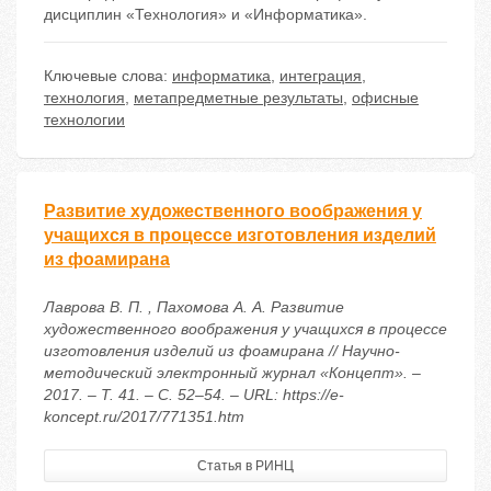
дисциплин «Технология» и «Информатика».
Ключевые слова:
информатика
,
интеграция
,
технология
,
метапредметные результаты
,
офисные
технологии
Развитие художественного воображения у
учащихся в процессе изготовления изделий
из фоамирана
Лаврова В. П. , Пахомова А. А. Развитие
художественного воображения у учащихся в процессе
изготовления изделий из фоамирана // Научно-
методический электронный журнал «Концепт». –
2017. – Т. 41. – С. 52–54. – URL: https://e-
koncept.ru/2017/771351.htm
Статья в РИНЦ