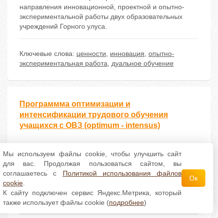
направления инновационной, проектной и опытно-
экспериментальной работы двух образовательных
учреждений Горного улуса.
Ключевые слова:
ценности
,
инновация
,
опытно-
экспериментальная работа
,
дуальное обучение
Программма оптимизации и
интенсификации трудового обучения
учащихся с ОВЗ (optimum - intensus)
Сидорова М. М. Программма оптимизации и
Мы используем файлы cookie, чтобы улучшить сайт
интенсификации трудового обучения учащихся с
для вас. Продолжая пользоваться сайтом, вы
ОВЗ (optimum - intensus) // Научно-методический
соглашаетесь с
Политикой использования файлов
электронный журнал «Концепт». – 2017. – Т. 41. – С.
Ок
cookie
.
72–74. – URL: https://e-koncept.ru/2017/771357.htm
К сайту подключен сервис Яндекс.Метрика, который
также использует файлы cookie (
подробнее
)
Статья в РИНЦ