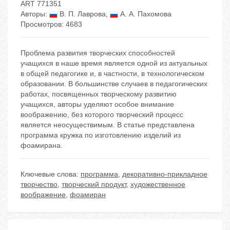
ART 771351
Авторы:
В. П. Лаврова
,
А. А. Пахомова
Просмотров: 4683
Проблема развития творческих способностей
учащихся в наше время является одной из актуальных
в общей педагогике и, в частности, в технологическом
образовании. В большинстве случаев в педагогических
работах, посвященных творческому развитию
учащихся, авторы уделяют особое внимание
воображению, без которого творческий процесс
является неосуществимым. В статье представлена
программа кружка по изготовлению изделий из
фоамирана.
Ключевые слова:
программа
,
декоративно-прикладное
творчество
,
творческий продукт
,
художественное
воображение
,
фоамиран