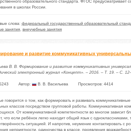
арственного образовательного стандарта. ФГОС предусматривает с
вания в школах России.
вые слова:
федеральный государственный образовательный станд
ые занятия
,
внеучебные занятия
ирование и развитие коммуникативных универсальны
ьева В. В. Формирование и развитие коммуникативных универсаль
ческий электронный журнал «Концепт». – 2016. – Т. 19. – С. 12–15
6243
Автор:
В. В. Васильева
Просмотров: 4414
ье говорится о том, как формировать и развивать коммуникативны
ьных классов посредством групповой работы. Коммуникативная ком
щихся. От коммуникативной компетентности во многом зависит бла
т, что если ребёнок легко находит общий язык с одноклассниками,
творённость ситуацией. И напротив, неумение контактировать с ро
ния неприятности, одиночества в классе, проявления враждебност