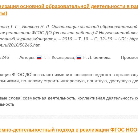
низация основной образовательной деятельности в ра
ты)
рева Т. Г. , Беляева Н. Л. Организация основной образовательно
ках реализации ФГОС ДО (из опыта работы) // Научно-методиче
онный журнал «Концепт». – 2016. – Т. 19. – С. 32–36. – URL: https
t.ru/2016/56246.htm
6246
Авторы:
Т. Г. Коснырева
,
Н. Л. Беляева
Просмот
зация ФГОС ДО позволяет изменить позицию педагога в организаци
льниками, по-новому строить интересную, понятную, доступную дл
вые слова:
совместная деятельность
,
коллективная деятельность с
льность
емно-деятельностный подход в реализации ФГОС НОО