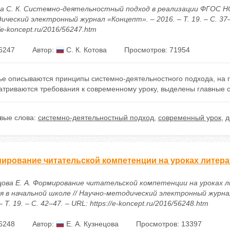
а С. К. Системно-деятельностный подход в реализации ФГОС НО
ческий электронный журнал «Концепт». – 2016. – Т. 19. – С. 37–
//e-koncept.ru/2016/56247.htm
6247
Автор:
С. К. Котова
Просмотров: 71954
тье описываются принципы системно-деятельностного подхода, на 
атриваются требования к современному уроку, выделены главные с
вые слова:
системно-деятельностный подход
,
современный урок
,
д
ирование читательской компетенции на уроках литера
цова Е. А. Формирование читательской компетенции на уроках 
я в начальной школе // Научно-методический электронный журна
– Т. 19. – С. 42–47. – URL: https://e-koncept.ru/2016/56248.htm
6248
Автор:
Е. А. Кузнецова
Просмотров: 13397