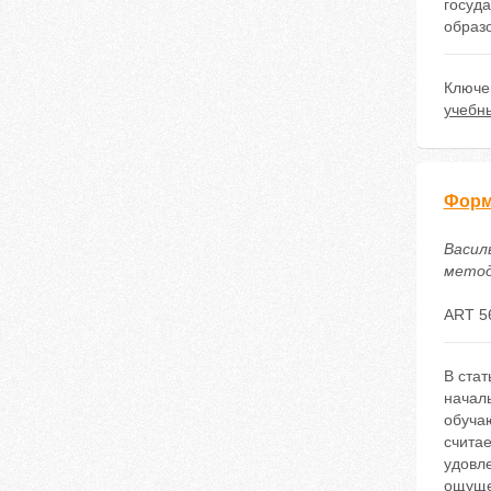
госуд
образо
Ключе
учебн
Форм
Васил
методи
ART 5
В стат
начал
обучаю
считае
удовле
ощуще