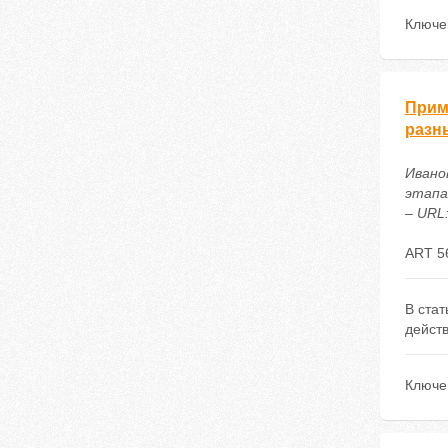
Ключе
Прим
разн
Ивано
этапах
– URL:
ART 5
В ста
действ
Ключе