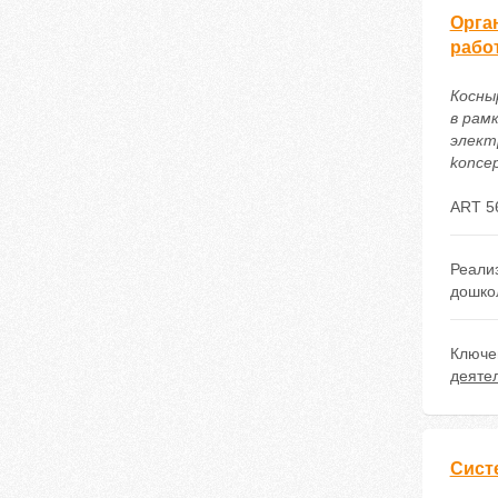
Орга
рабо
Косны
в рам
электр
koncep
ART 5
Реали
дошко
Ключе
деяте
Сист