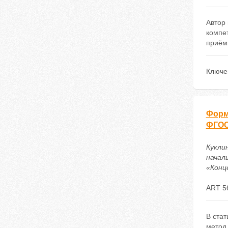
Автор 
компет
приём
Ключе
Форм
ФГО
Кукли
начал
«Конце
ART 5
В стат
метод