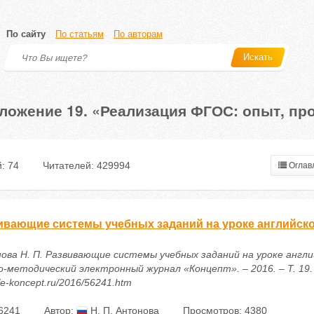
По сайту
По статьям
По авторам
Искать
ложение 19. «Реализация ФГОС: опыт, пр
: 74
Читателей: 429994
Оглав
ивающие системы учебных заданий на уроке английско
ова Н. П. Развивающие системы учебных заданий на уроке англий
-методический электронный журнал «Концепт». – 2016. – Т. 19. –
//e-koncept.ru/2016/56241.htm
6241
Автор:
Н. П. Антонова
Просмотров: 4380