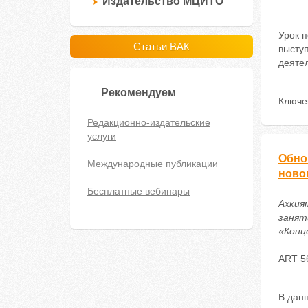
Издательство МЦИТО
Урок 
Статьи ВАК
высту
деятел
Рекомендуем
Ключе
Редакционно-издательские
услуги
Обно
Международные публикации
ново
Бесплатные вебинары
Ахкия
занят
«Конце
ART 5
В дан