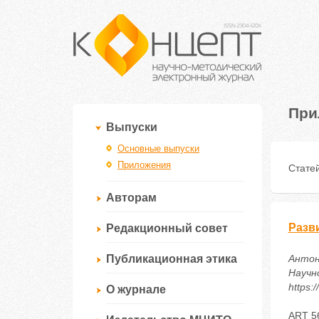
При
Выпуски
Основные выпуски
Приложения
Статей
Авторам
Разв
Редакционный совет
Публикационная этика
Антон
Научно
https:
О журнале
ART 5