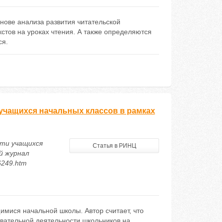
снове анализа развития читательской
стов на уроках чтения. А также определяются
ся.
учащихся начальных классов в рамках
сти учащихся
Статья в РИНЦ
й журнал
56249.htm
имися начальной школы. Автор считает, что
авательной деятельности школьников на