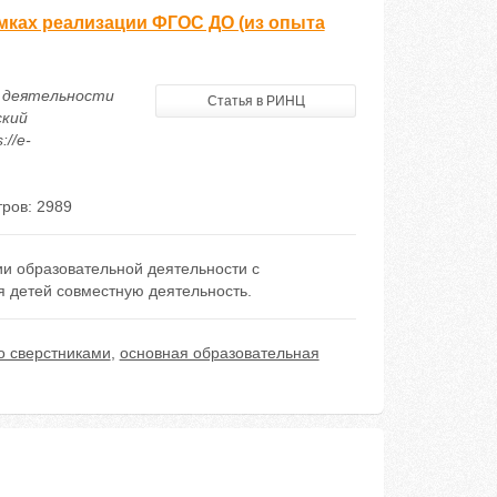
мках реализации ФГОС ДО (из опыта
й деятельности
Статья в РИНЦ
ский
://e-
ров: 2989
и образовательной деятельности с
я детей совместную деятельность.
о сверстниками
,
основная образовательная