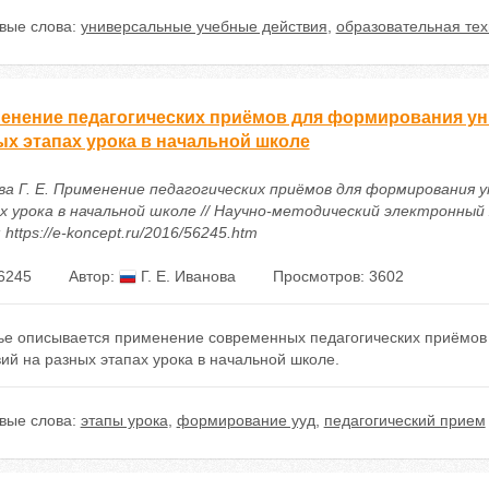
вые слова:
универсальные учебные действия
,
образовательная тех
енение педагогических приёмов для формирования ун
ых этапах урока в начальной школе
ва Г. Е. Применение педагогических приёмов для формирования 
 урока в начальной школе // Научно-методический электронный жу
 https://e-koncept.ru/2016/56245.htm
6245
Автор:
Г. Е. Иванова
Просмотров: 3602
тье описывается применение современных педагогических приёмо
ий на разных этапах урока в начальной школе.
вые слова:
этапы урока
,
формирование ууд
,
педагогический прием