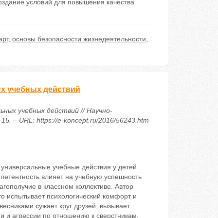
оздание условий для повышения качества
арт
,
основы безопасности жизнедеятельности
,
х учебных действий
ных учебных действий // Научно-
. – URL: https://e-koncept.ru/2016/56243.htm
е универсальные учебные действия у детей
петентность влияет на учебную успешность
гополучие в классном коллективе. Автор
 то испытывает психологический комфорт и
весниками сужает круг друзей, вызывает
и и агрессии по отношению к сверстникам.