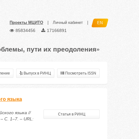
Проекты МЦИТО
|
Личный кабинет
|
EN
85834456
17166891
облемы, пути их преодоления»
ление
Выпуск в РИНЦ
Посмотреть ISSN
го языка
ского языка //
Статья в РИНЦ
 С. 1–7. – URL: