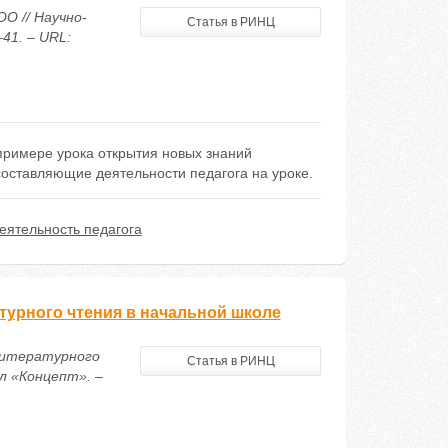
О // Научно-
Статья в РИНЦ
41. – URL:
примере урока открытия новых знаний
оставляющие деятельности педагога на уроке.
еятельность педагога
турного чтения в начальной школе
литературного
Статья в РИНЦ
л «Концепт». –