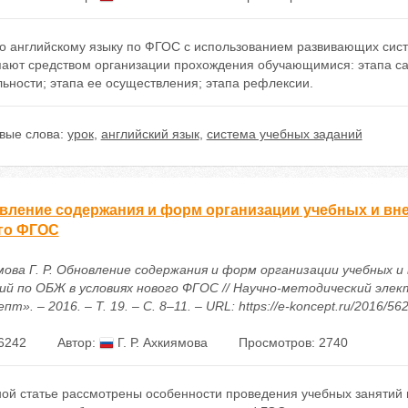
по английскому языку по ФГОС с использованием развивающих сис
пают средством организации прохождения обучающимися: этапа са
ьности; этапа ее осуществления; этапа рефлексии.
вые слова:
урок
,
английский язык
,
система учебных заданий
вление содержания и форм организации учебных и вне
го ФГОС
мова Г. Р. Обновление содержания и форм организации учебных и
ий по ОБЖ в условиях нового ФГОС // Научно-методический эле
пт». – 2016. – Т. 19. – С. 8–11. – URL: https://e-koncept.ru/2016/56
6242
Автор:
Г. Р. Ахкиямова
Просмотров: 2740
ной статье рассмотрены особенности проведения учебных занятий