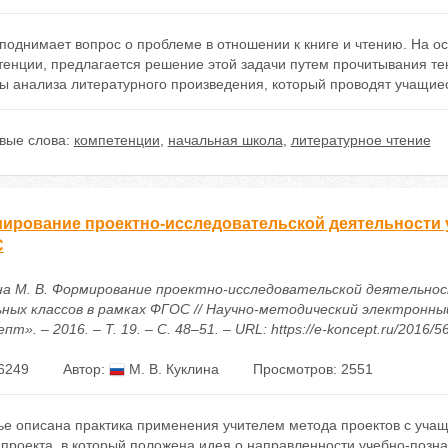
поднимает вопрос о проблеме в отношении к книге и чтению. На о
енции, предлагается решение этой задачи путем прочитывания тек
ы анализа литературного произведения, который проводят учащие
вые слова:
компетенции
,
начальная школа
,
литературное чтение
ирование проектно-исследовательской деятельности 
С
на М. В. Формирование проектно-исследовательской деятельно
ьных классов в рамках ФГОС // Научно-методический электронны
пт». – 2016. – Т. 19. – С. 48–51. – URL: https://e-koncept.ru/2016/
6249
Автор:
М. В. Куклина
Просмотров: 2551
ье описана практика применения учителем метода проектов с учащ
 проекта, в который положена идея о направленности учебно-позн