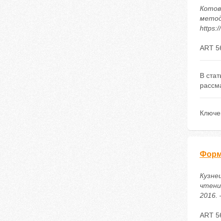
Котов
методи
https:
ART 5
В ста
рассм
Ключе
Форм
Кузне
чтени
2016. 
ART 5