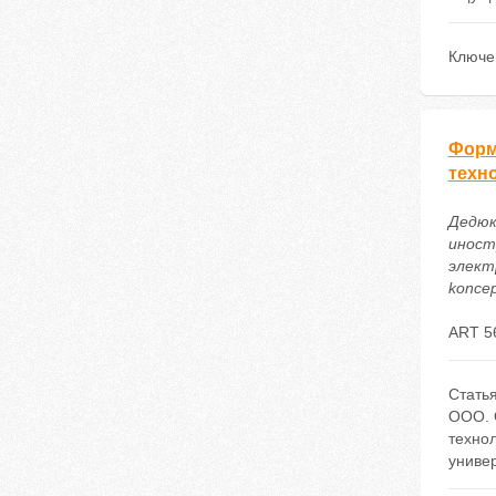
Ключе
Форм
техн
Дедюк
иност
электр
koncep
ART 5
Стать
ООО. 
техно
униве