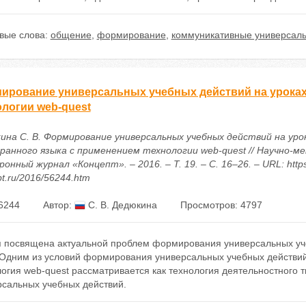
вые слова:
общение
,
формирование
,
коммуникативные универсаль
ирование универсальных учебных действий на уроках
ологии web-quest
ина С. В. Формирование универсальных учебных действий на уро
ранного языка с применением технологии web-quest // Научно-м
онный журнал «Концепт». – 2016. – Т. 19. – С. 16–26. – URL: https
t.ru/2016/56244.htm
6244
Автор:
С. В. Дедюкина
Просмотров: 4797
я посвящена актуальной проблем формирования универсальных уч
Одним из условий формирования универсальных учебных действий 
логия web-quest рассматривается как технология деятельностног
рсальных учебных действий.