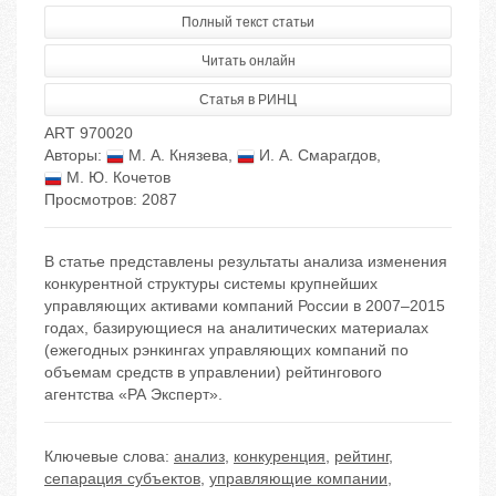
Полный текст статьи
Читать онлайн
Статья в РИНЦ
ART 970020
Авторы:
М. А. Князева
,
И. А. Смарагдов
,
М. Ю. Кочетов
Просмотров: 2087
В статье представлены результаты анализа изменения
конкурентной структуры системы крупнейших
управляющих активами компаний России в 2007–2015
годах, базирующиеся на аналитических материалах
(ежегодных рэнкингах управляющих компаний по
объемам средств в управлении) рейтингового
агентства «РА Эксперт».
Ключевые слова:
анализ
,
конкуренция
,
рейтинг
,
сепарация субъектов
,
управляющие компании
,