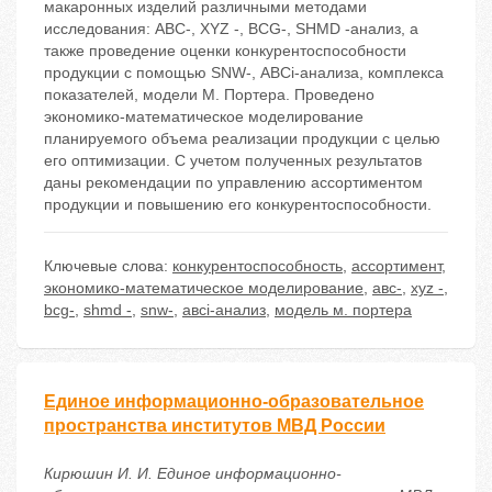
макаронных изделий различными методами
исследования: АВС-, XYZ -, BCG-, SHMD -анализ, а
также проведение оценки конкурентоспособности
продукции с помощью SNW-, АВСi-анализа, комплекса
показателей, модели М. Портера. Проведено
экономико-математическое моделирование
планируемого объема реализации продукции с целью
его оптимизации. С учетом полученных результатов
даны рекомендации по управлению ассортиментом
продукции и повышению его конкурентоспособности.
Ключевые слова:
конкурентоспособность
,
ассортимент
,
экономико-математическое моделирование
,
авс-
,
xyz -
,
bcg-
,
shmd -
,
snw-
,
авсi-анализ
,
модель м. портера
Единое информационно-образовательное
пространства институтов МВД России
Кирюшин И. И. Единое информационно-