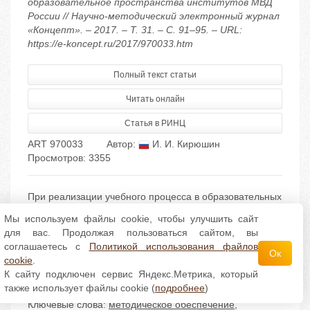
образовательное пространства институтов МВД
России // Научно-методический электронный журнал
«Концепт». – 2017. – Т. 31. – С. 91–95. – URL:
https://e-koncept.ru/2017/970033.htm
Полный текст статьи
Читать онлайн
Статья в РИНЦ
ART 970033
Автор:
И. И. Кирюшин
Просмотров: 3355
При реализации учебного процесса в образовательных
организациях системы МВД России возможно
Мы используем файлы cookie, чтобы улучшить сайт
использование глобальной сети Интернет,
для вас. Продолжая пользоваться сайтом, вы
ведомственной информационно-
соглашаетесь с
Политикой использования файлов
телекоммуникационной системы, внутренней
Ок
cookie
.
локальной сети ресурсов дистанционного обучения.
К сайту подключен сервис Яндекс.Метрика, который
также использует файлы cookie (
подробнее
)
Ключевые слова:
методическое обеспечение
,