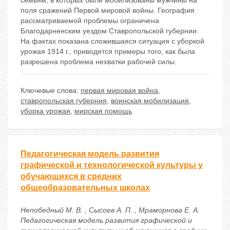
семьям, в которых были мобилизованы мужчины на
поля сражений Первой мировой войны. География
рассматриваемой проблемы ограничена
Благодарненским уездом Ставропольской губернии.
На фактах показана сложившаяся ситуация с уборкой
урожая 1914 г., приводятся примеры того, как была
разрешена проблема нехватки рабочей силы.
Ключевые слова:
первая мировая война
,
ставропольская губерния
,
воинская мобилизация
,
уборка урожая
,
мирская помощь
Педагогическая модель развития
графической и технологической культуры у
обучающихся в средних
общеобразовательных школах
Непобедный М. В. , Сысоев А. П. , Мраморнова Е. А.
Педагогическая модель развития графической и